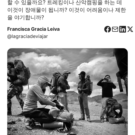
할 수 있을까요? 트레킹이나 산악캠핑을 하는 데
이것이 장애물이 됩니까? 이것이 어려움이나 제한
을 야기합니까?
Francisca Gracia Leiva
F
C
L
X
@lagraciadeviajar
a
o
i
c
r
n
e
r
k
b
e
e
o
o
d
o
I
k
n