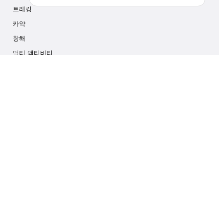
트레킹
카약
항해
멀티 액티비티
포토 사파리
아이스 하이킹
크루즈
문의하기
info@outdoorindex.cl
+56981785011
언어 및 통화
스페인
$ 미국 달러 (USD)