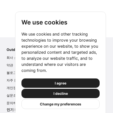
We use cookies
We use cookies and other tracking
technologies to improve your browsing
experience on our website, to show you
Outdoor Index
personalized content and targeted ads,
to analyze our website traffic, and to
회사 소개
understand where our visitors are
약관
coming from.
블로그
자주 묻는 질문
I agree
개인정보
I decline
설문조사
문의하기
Change my preferences
인기 활동