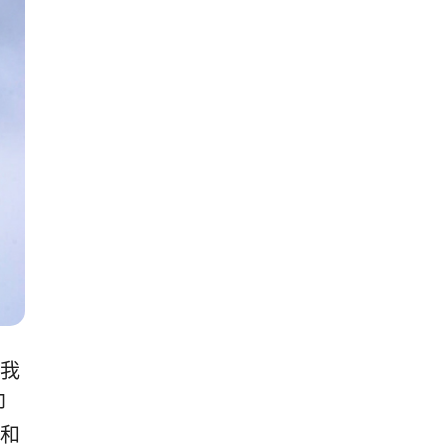
我
印
和