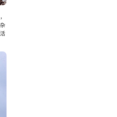
，
杂
活