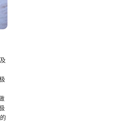
鹅及
极
做
极
的