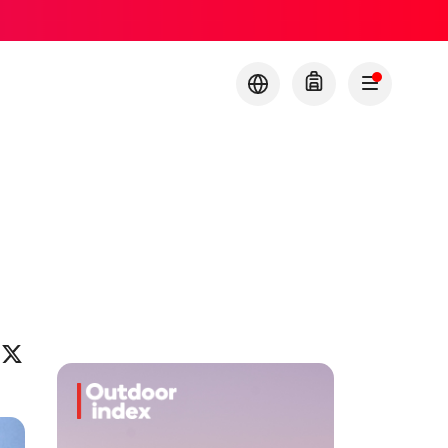
ok
eo
inkedIn
X