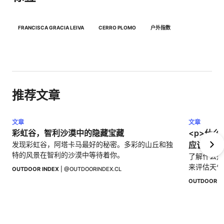
FRANCISCA GRACIA LEIVA
CERRO PLOMO
户外指数
推荐文章
文章
文章
彩虹谷，智利沙漠中的隐藏宝藏
<p>什
发现彩虹谷，阿塔卡马最好的秘密。多彩的山丘和独
应该应用它
特的风景在智利的沙漠中等待着你。
了解什么是
来评估天气
OUTDOOR INDEX
 | 
@OUTDOORINDEX.CL
策。
OUTDOOR I