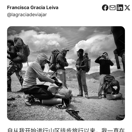
Francisca Gracia Leiva
F
C
L
X
@lagraciadeviajar
a
o
i
c
r
n
e
r
k
b
e
e
o
o
d
o
I
k
n
自从我开始进行山区徒步旅行以来，我一直在