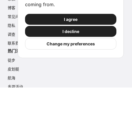
coming from.
博客
常见问题
I agree
隐私
I decline
调查
联系我们
Change my preferences
热门活动
徒步
皮划艇
航海
多项活动
摄影游猎
冰川徒步
游轮
联系我们
info@outdoorindex.cl