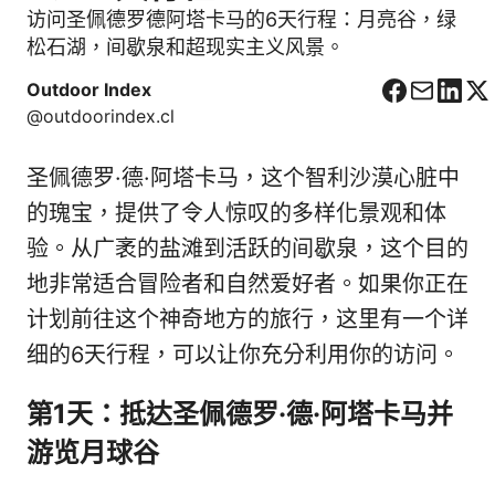
访问圣佩德罗德阿塔卡马的6天行程：月亮谷，绿
松石湖，间歇泉和超现实主义风景。
Outdoor Index
F
C
L
X
@outdoorindex.cl
a
o
i
c
r
n
圣佩德罗·德·阿塔卡马，这个智利沙漠心脏中
e
r
k
b
e
e
的瑰宝，提供了令人惊叹的多样化景观和体
o
o
d
验。从广袤的盐滩到活跃的间歇泉，这个目的
o
I
地非常适合冒险者和自然爱好者。如果你正在
k
n
计划前往这个神奇地方的旅行，这里有一个详
细的6天行程，可以让你充分利用你的访问。
第1天：抵达圣佩德罗·德·阿塔卡马并
游览月球谷