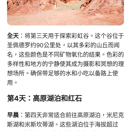
全天
：将第三天用于探索彩虹谷。这个谷位于
圣佩德罗约90公里处，以其多彩的山丘而闻
名，这些颜色是不同矿物氧化的结果。色彩的
多样性和地方的宁静使其成为摄影和冥想的理
想场所。确保带足够的水和小吃以备路上使
用。
第4天：高原湖泊和红石
早晨
：第四天非常适合前往高原湖泊，米尼克
斯湖和米斯坎蒂湖。这些湖泊位于海拔超过