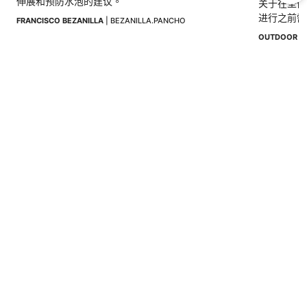
伸展和预防水泡的建议。
关于在圣佩
进行之前需
FRANCISCO BEZANILLA
 | 
BEZANILLA.PANCHO
与其他旅行
OUTDOOR I