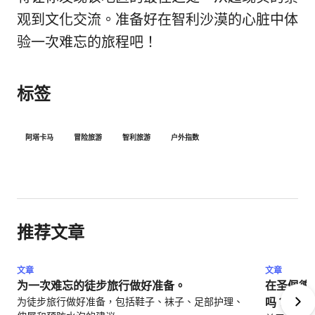
观到文化交流。准备好在智利沙漠的心脏中体
验一次难忘的旅程吧！
标签
阿塔卡马
冒险旅游
智利旅游
户外指数
推荐文章
文章
文章
为一次难忘的徒步旅行做好准备。
在圣佩德
为徒步旅行做好准备，包括鞋子、袜子、足部护理、
吗？