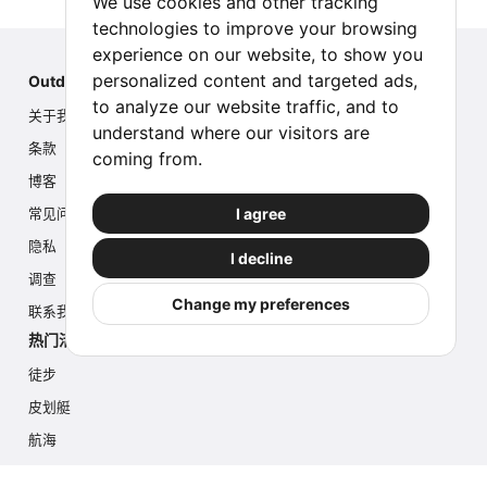
We use cookies and other tracking
technologies to improve your browsing
experience on our website, to show you
personalized content and targeted ads,
Outdoor Index
to analyze our website traffic, and to
关于我们
understand where our visitors are
条款
coming from.
博客
I agree
常见问题
隐私
I decline
调查
Change my preferences
联系我们
热门活动
徒步
皮划艇
航海
多项活动