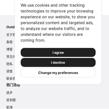
We use cookies and other tracking
technologies to improve your browsing
experience on our website, to show you
personalized content and targeted ads,
Outdoor Index
to analyze our website traffic, and to
understand where our visitors are
关于我们
coming from.
条款
博客
I agree
常见问题
I decline
隐私
调查
Change my preferences
联系我们
热门活动
徒步
皮划艇
航海