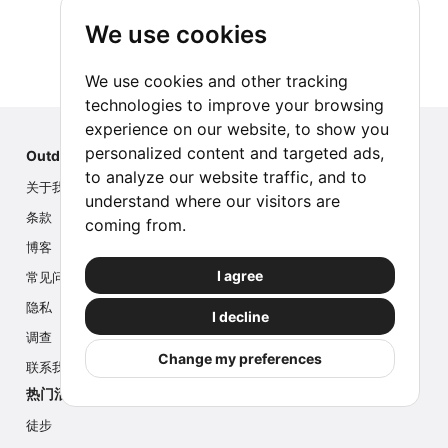
We use cookies
We use cookies and other tracking
technologies to improve your browsing
experience on our website, to show you
personalized content and targeted ads,
Outdoor Index
to analyze our website traffic, and to
关于我们
understand where our visitors are
条款
coming from.
博客
I agree
常见问题
隐私
I decline
调查
Change my preferences
联系我们
热门活动
徒步