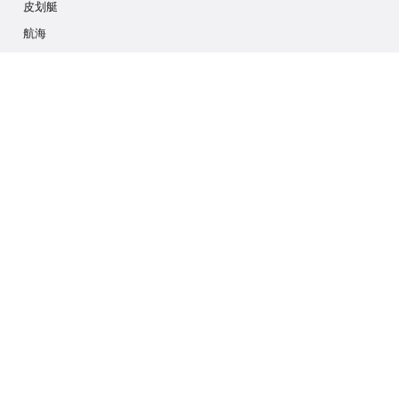
皮划艇
航海
多项活动
摄影游猎
冰川徒步
游轮
联系我们
info@outdoorindex.cl
+56981785011
语言和货币
西班牙
$ 美元 (USD)
订阅我们的通讯