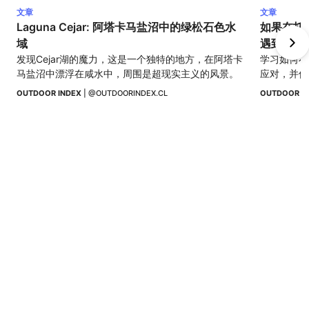
文章
文章
Laguna Cejar: 阿塔卡马盐沼中的绿松石色水
如果在托雷斯
域
遇到野生
发现Cejar湖的魔力，这是一个独特的地方，在阿塔卡
学习如何在
马盐沼中漂浮在咸水中，周围是超现实主义的风景。
应对，并保
样性。
OUTDOOR INDEX
 | 
@OUTDOORINDEX.CL
OUTDOOR I