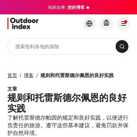
独家故事:
您的博客 🔥
搜索
旅游线路与短途行程
与 Outdoor Index 一
首页
博客
规则和托雷斯德尔佩恩的良好实践
起探索智利及其隐藏的
宝石
文章
规则和托雷斯德尔佩恩的良好
×
实践
了解托雷斯德尔帕因的规定和良好实践，以便进行
负责任的旅游。遵守这些基本建议，避免罚款并保
护自然环境。