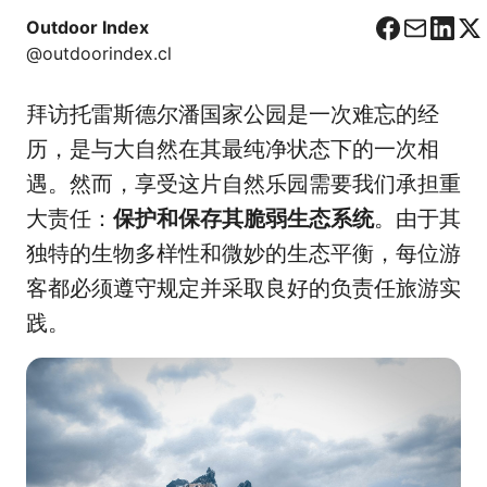
Outdoor Index
F
C
L
X
@outdoorindex.cl
a
o
i
c
r
n
拜访托雷斯德尔潘国家公园是一次难忘的经
e
r
k
b
e
e
历，是与大自然在其最纯净状态下的一次相
o
o
d
遇。然而，享受这片自然乐园需要我们承担重
o
I
大责任：
保护和保存其脆弱生态系统
。由于其
k
n
独特的生物多样性和微妙的生态平衡，每位游
客都必须遵守规定并采取良好的负责任旅游实
践。