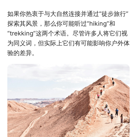
a
o
i
c
r
n
如果你热衷于与大自然连接并通过“徒步旅行”
e
r
k
b
e
e
探索其风景，那么你可能听过“hiking”和
o
o
d
“trekking”这两个术语。尽管许多人将它们视
o
I
为同义词，但实际上它们有可能影响你户外体
k
n
验的差异。