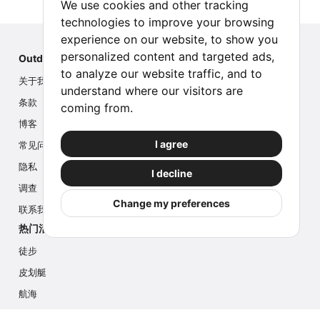
We use cookies and other tracking
technologies to improve your browsing
experience on our website, to show you
personalized content and targeted ads,
Outdoor Index
to analyze our website traffic, and to
关于我们
understand where our visitors are
条款
coming from.
博客
I agree
常见问题
隐私
I decline
调查
Change my preferences
联系我们
热门活动
徒步
皮划艇
航海
多项活动