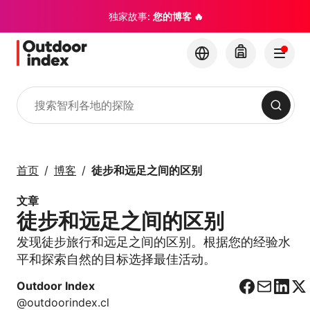
独家故事:
您的博客 🔥
搜索
旅游线路与短途行程
与 Outdoor Index 一
首页
博客
徒步和远足之间的区别
起探索智利及其隐藏的
宝石
文章
徒步和远足之间的区别
×
发现徒步旅行和远足之间的区别。根据您的经验水
平和探索自然的目标选择最佳活动。
Outdoor Index
F
C
L
X
@outdoorindex.cl