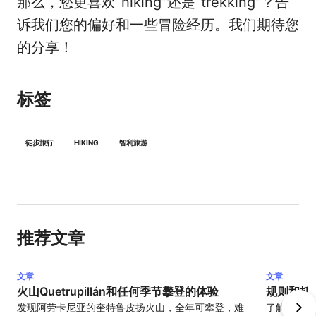
那么，您更喜欢“hiking”还是“trekking”？告
诉我们您的偏好和一些冒险经历。我们期待您
的分享！
标签
徒步旅行
HIKING
智利旅游
推荐文章
文章
文章
火山Quetrupillán和任何季节攀登的体验
规则和托
发现阿劳卡尼亚的奎特鲁皮扬火山，全年可攀登，难
了解托雷斯