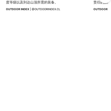
度等级以及到达山顶所需的装备。
责任的旅游
然环境。
OUTDOOR INDEX
 | 
@OUTDOORINDEX.CL
OUTDOOR I