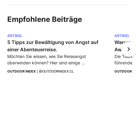
Empfohlene Beiträge
ARTIKEL
ARTIKEL
5 Tipps zur Bewältigung von Angst auf 
Warum ist
einer Abenteuerreise.
Awards e
Möchten Sie wissen, wie Sie Reiseangst 
Die Touris
überwinden können? Hier sind einige 
führendes 
Möglichkeiten, um Ihnen zu helfen, mit Stress 
an. Entdec
OUTDOOR INDEX
 | 
@OUTDOORINDEX.CL
OUTDOOR I
umzugehen, die aus realen Erfahrungen 
herausragt
stammen...