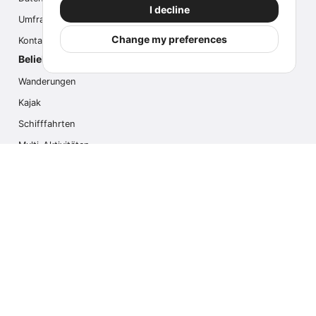
I decline
Umfrage
Change my preferences
Kontaktieren Sie uns
Beliebte Aktivitäten
Wanderungen
Kajak
Schifffahrten
Multi-Aktivitäten
Fotosafari
Gletscherwanderung
Kreuzfahrten
Kontaktieren Sie uns
info@outdoorindex.cl
+56981785011