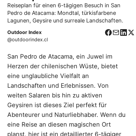
Reiseplan für einen 6-tägigen Besuch in San
Pedro de Atacama: Mondtal, türkisfarbene
Lagunen, Geysire und surreale Landschaften.
Outdoor Index
F
C
L
X
@outdoorindex.cl
a
o
i
c
r
n
San Pedro de Atacama, ein Juwel im
e
r
k
b
e
e
Herzen der chilenischen Wüste, bietet
o
o
d
eine unglaubliche Vielfalt an
o
I
Landschaften und Erlebnissen. Von
k
n
weiten Salaren bis hin zu aktiven
Geysiren ist dieses Ziel perfekt für
Abenteurer und Naturliebhaber. Wenn du
eine Reise an diesen magischen Ort
planst, hier ist ein detaillierter 6-tägiger