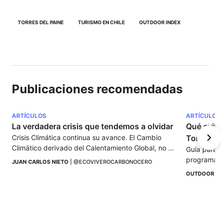
TORRES DEL PAINE
TURISMO EN CHILE
OUTDOOR INDEX
Publicaciones recomendadas
ARTÍCULOS
ARTÍCULOS
La verdadera crisis que tendemos a olvidar
Qué evita
Crisis Climática continua su avance. El Cambio 
Torres de
Climático derivado del Calentamiento Global, no 
Guía para e
para.
programas 
JUAN CARLOS NIETO
 | 
@ECOVIVEROCARBONOCERO
excursione
OUTDOOR I
Torres del 