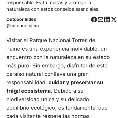
responsable. Evita multas y protege la
naturaleza con estos consejos esenciales.
Outdoor Index
F
C
L
X
@outdoorindex.cl
a
o
i
c
r
n
Visitar el Parque Nacional Torres del
e
r
k
b
e
e
Paine es una experiencia inolvidable, un
o
o
d
encuentro con la naturaleza en su estado
o
I
más puro. Sin embargo, disfrutar de este
k
n
paraíso natural conlleva una gran
responsabilidad:
cuidar y preservar su
frágil ecosistema
. Debido a su
biodiversidad única y su delicado
equilibrio ecológico, es fundamental que
cada visitante respete las normas