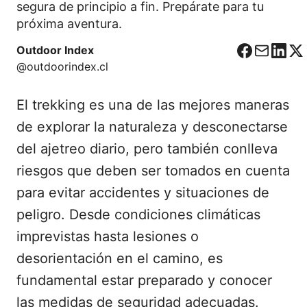
segura de principio a fin. Prepárate para tu
próxima aventura.
Outdoor Index
F
C
L
X
@outdoorindex.cl
a
o
i
c
r
n
El trekking es una de las mejores maneras
e
r
k
b
e
e
de explorar la naturaleza y desconectarse
o
o
d
del ajetreo diario, pero también conlleva
o
I
riesgos que deben ser tomados en cuenta
k
n
para evitar accidentes y situaciones de
peligro. Desde condiciones climáticas
imprevistas hasta lesiones o
desorientación en el camino, es
fundamental estar preparado y conocer
las medidas de seguridad adecuadas.