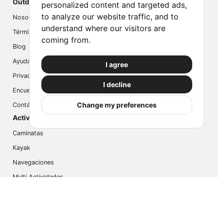
Outdoor Index
personalized content and targeted ads,
to analyze our website traffic, and to
Nosotros
understand where our visitors are
Términos
coming from.
Blog
Ayuda
I agree
Privacidad
I decline
Encuesta
Change my preferences
Contáctanos
Actividades populares
Caminatas
Kayak
Navegaciones
Multi Actividades
Safari Fotográfico
Caminata en Hielo