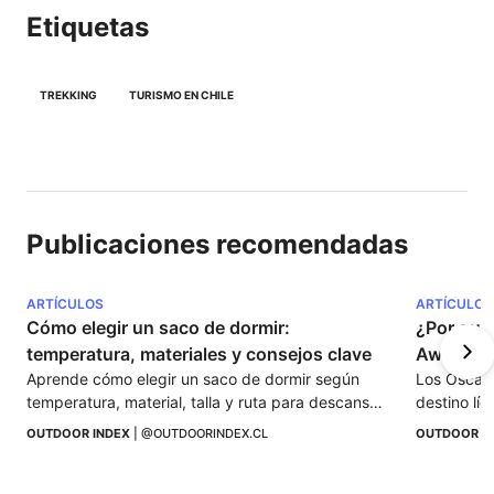
Etiquetas
TREKKING
TURISMO EN CHILE
Publicaciones recomendadas
ARTÍCULOS
ARTÍCULOS
Cómo elegir un saco de dormir: 
¿Por qué 
temperatura, materiales y consejos clave
Awards?
Aprende cómo elegir un saco de dormir según 
Los Óscars
temperatura, material, talla y ruta para descansar 
destino lí
mejor y evitar el frío en tu próxima aventura.
Descubre p
OUTDOOR INDEX
 | 
@OUTDOORINDEX.CL
OUTDOOR I