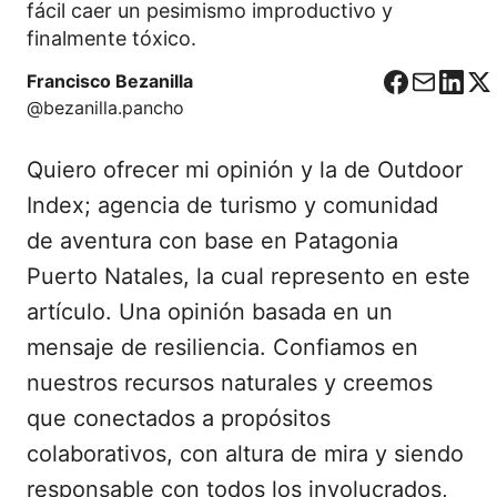
fácil caer un pesimismo improductivo y
finalmente tóxico.
Francisco Bezanilla
F
C
L
X
@bezanilla.pancho
a
o
i
c
r
n
Quiero ofrecer mi opinión y la de Outdoor
e
r
k
b
e
e
Index; agencia de turismo y comunidad
o
o
d
de aventura con base en Patagonia
o
I
Puerto Natales, la cual represento en este
k
n
artículo. Una opinión basada en un
mensaje de resiliencia. Confiamos en
nuestros recursos naturales y creemos
que conectados a propósitos
colaborativos, con altura de mira y siendo
responsable con todos los involucrados,