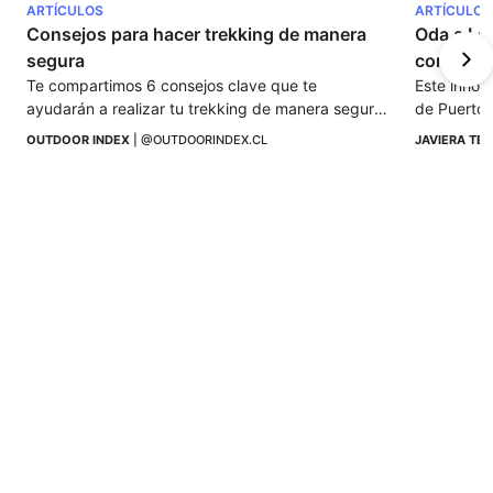
ARTÍCULOS
ARTÍCULOS
Consejos para hacer trekking de manera 
Oda a La
segura
conscien
Te compartimos 6 consejos clave que te 
Este inhósp
ayudarán a realizar tu trekking de manera segura 
de Puerto n
de principio a fin. Prepárate para tu próxima 
Benítez.
OUTDOOR INDEX
 | 
@OUTDOORINDEX.CL
JAVIERA TE
aventura.