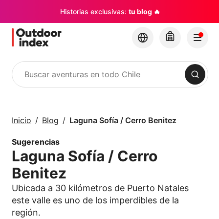
Historias exclusivas:
tu blog 🔥
Buscar
Tours y Excursiones
Explora Chile y sus
Inicio
Blog
Laguna Sofía / Cerro Benitez
rincones con
Outdoor Index
Sugerencias
Laguna Sofía / Cerro
×
Benitez
Ubicada a 30 kilómetros de Puerto Natales
este valle es uno de los imperdibles de la
región.