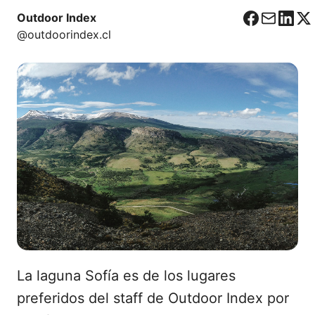
Outdoor Index
F
C
L
X
@outdoorindex.cl
a
o
i
c
r
n
e
r
k
b
e
e
o
o
d
o
I
k
n
La laguna Sofía es de los lugares
preferidos del staff de Outdoor Index por