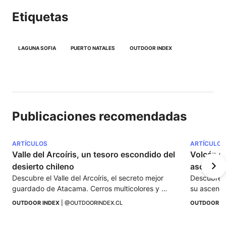
Etiquetas
LAGUNA SOFIA
PUERTO NATALES
OUTDOOR INDEX
Publicaciones recomendadas
ARTÍCULOS
ARTÍCULOS
Valle del Arcoíris, un tesoro escondido del 
Volcán Qu
desierto chileno
ascender
Descubre el Valle del Arcoíris, el secreto mejor 
Descubre e
guardado de Atacama. Cerros multicolores y 
su ascenso
paisajes únicos te esperan en el desierto chileno.
dificultad 
OUTDOOR INDEX
 | 
@OUTDOORINDEX.CL
OUTDOOR I