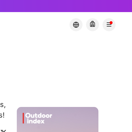
s,
s!