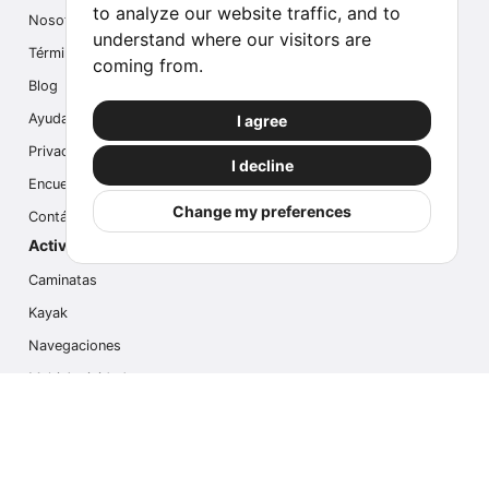
to analyze our website traffic, and to
Nosotros
understand where our visitors are
Términos
coming from.
Blog
Ayuda
I agree
Privacidad
I decline
Encuesta
Change my preferences
Contáctanos
Actividades populares
Caminatas
Kayak
Navegaciones
Multi Actividades
Safari Fotográfico
Caminata en Hielo
Cruseros