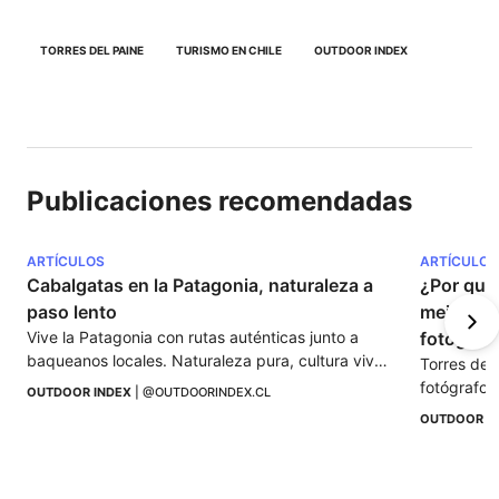
TORRES DEL PAINE
TURISMO EN CHILE
OUTDOOR INDEX
Publicaciones recomendadas
ARTÍCULOS
ARTÍCULOS
Cabalgatas en la Patagonia, naturaleza a 
¿Por qué 
paso lento
mejores 
Vive la Patagonia con rutas auténticas junto a 
fotografí
baqueanos locales. Naturaleza pura, cultura viva 
Torres del 
y respeto por los animales.
fotógrafos.
OUTDOOR INDEX
 | 
@OUTDOORINDEX.CL
esperan en 
OUTDOOR I
fotográfico