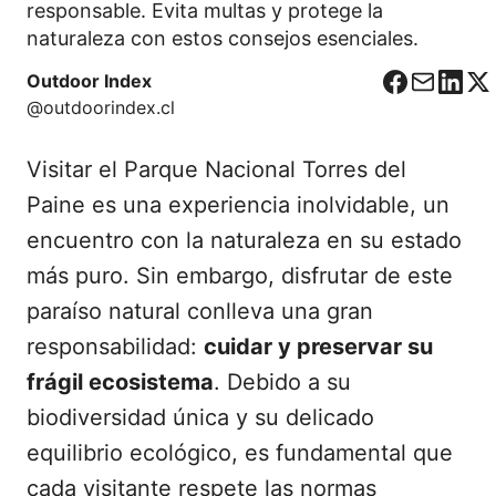
responsable. Evita multas y protege la
naturaleza con estos consejos esenciales.
Outdoor Index
F
C
L
X
@outdoorindex.cl
a
o
i
c
r
n
Visitar el Parque Nacional Torres del
e
r
k
b
e
e
Paine es una experiencia inolvidable, un
o
o
d
encuentro con la naturaleza en su estado
o
I
más puro. Sin embargo, disfrutar de este
k
n
paraíso natural conlleva una gran
responsabilidad:
cuidar y preservar su
frágil ecosistema
. Debido a su
biodiversidad única y su delicado
equilibrio ecológico, es fundamental que
cada visitante respete las normas