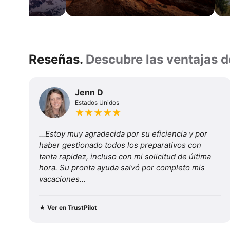
Circuito
O
Circuito
W
Reseñas.
Reseñas.
Descubre las ventajas d
Lo
Descubre
mejor
de
las
Jenn D
Torres
Estados Unidos
ventajas
del
★
★
★
★
★
Paine
de
...Estoy muy agradecida por su eficiencia y por 
viajar
haber gestionado todos los preparativos con 
tanta rapidez, incluso con mi solicitud de última 
con
hora. Su pronta ayuda salvó por completo mis 
vacaciones...
nosotros
★
Ver en TrustPilot