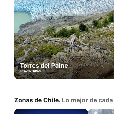
de
nieve
local
Atacama
Ski
Puerto
Natales
Punta
Arenas
Pucón
Torres del Paine
36 AVENTURAS
Zonas de Chile.
Lo mejor de cada
Norte