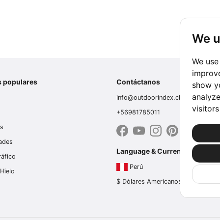
We u
We use 
improve
s populares
Contáctanos
show yo
analyze
info@outdoorindex.cl
visitor
+56981785011
es
dades
Language & Currency
ráfico
Perú
Hielo
$ Dólares Americanos (USD)