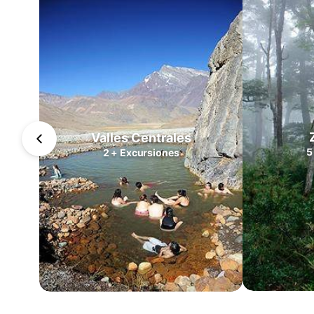
Valles
Centrales
Zona
Lagos
Patagonia
Norte
Patagonia
Sur
Valles Centrales
Cabo
5
2
+
Excursiones
de
Hornos
Antártica