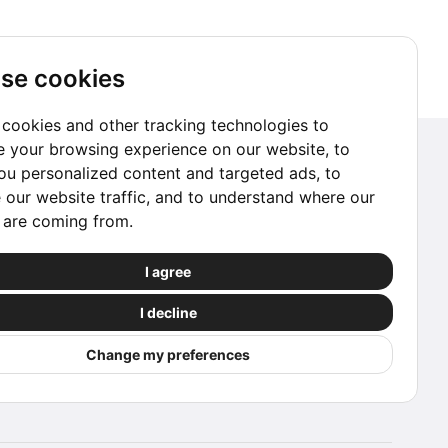
clave
libr
se cookies
cookies and other tracking technologies to
 your browsing experience on our website, to
Suscríbete a nuestro Newsletter
u personalized content and targeted ads, to
 our website traffic, and to understand where our
Ir a suscribirme
s are coming from.
Reserva con Confianza
I agree
Las reservas procesadas a través de este sitio
I decline
web están protegidas por nuestros socios.
Change my preferences