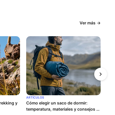
Ver más
ARTÍCULOS
ARTÍ
ekking y 
Cómo elegir un saco de dormir: 
¿Cóm
temperatura, materiales y consejos 
perf