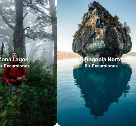
Zona Lagos
Patagonia Norte
+
Excursiones
8
+
Excursiones