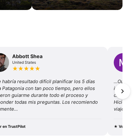
Abbott Shea
M
United States
Un
★
★
★
★
★
habría resultado difícil planificar los 5 días 
…Outdoor In
a Patagonia con tan poco tiempo, pero ellos 
increíble y 
eron guiarme durante todo el proceso y 
caminata por
onder todas mis preguntas. Los recomiendo 
Hicieron que
almente…
viaje fuera 
transporte, 
campament
r en TrustPilot
★
Ver en Trus