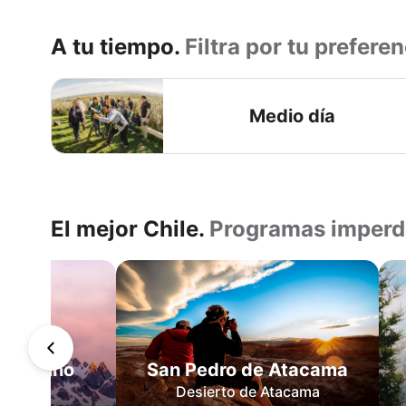
A tu tiempo.
Filtra por tu preferen
Medio día
El mejor Chile.
Programas imperd
Dientes
de
Navarino
San
Pedro
San Pedro de Atacama
Navarino
de
Desierto de Atacama
lliams
Atacama