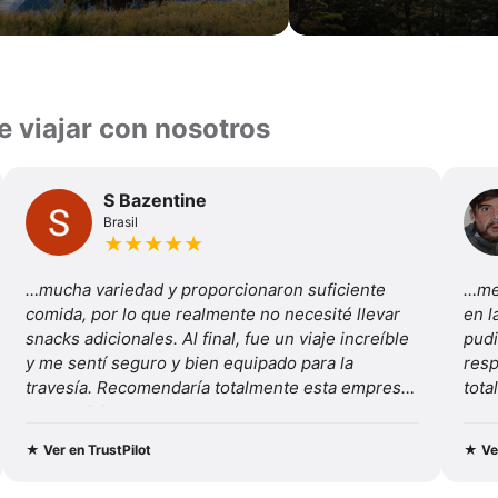
e viajar con nosotros
S Bazentine
Brasil
★
★
★
★
★
…mucha variedad y proporcionaron suficiente 
…me 
comida, por lo que realmente no necesité llevar 
en l
snacks adicionales. Al final, fue un viaje increíble 
pudi
y me sentí seguro y bien equipado para la 
resp
travesía. Recomendaría totalmente esta empresa 
tot
y este viaje.
★
Ver en TrustPilot
★
Ve