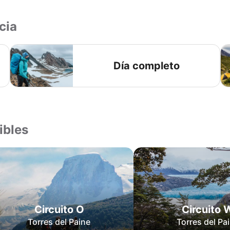
cia
Día completo
ibles
Circuito O
Circuito 
Torres del Paine
Torres del Pa