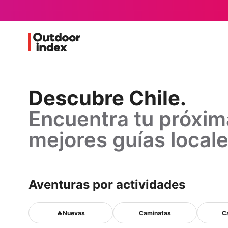
Descubre
Descubre Chile.
Encuentra tu próxim
Chile.
mejores guías locale
Encuentra
tu
Aventuras por actividades
próxima
🔥
🔥Nuevas
Caminatas
C
Nuevas