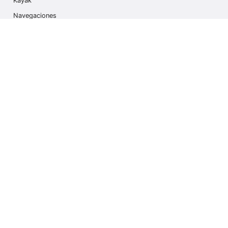
Kayak
Navegaciones
Multi Actividades
Safari Fotográfico
Caminata en Hielo
Cruseros
Contáctanos
info@outdoorindex.cl
+56981785011
Language & Currency
Ecuador
$ Dólares Americanos (USD)
Suscríbete a nuestro Newsletter