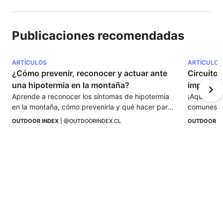
Publicaciones recomendadas
ARTÍCULOS
ARTÍCULOS
¿Cómo prevenir, reconocer y actuar ante 
Circuito 
una hipotermia en la montaña?
impresci
Aprende a reconocer los síntomas de hipotermia 
¡Aquí enco
en la montaña, cómo prevenirla y qué hacer para 
comunes so
proteger a una persona y actuar ante una 
OUTDOOR INDEX
 | 
@OUTDOORINDEX.CL
OUTDOOR I
emergencia.