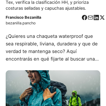
Tex, verifica la clasificación HH, y prioriza
costuras selladas y capuchas ajustables.
Francisco Bezanilla
F
C
L
X
bezanilla.pancho
a
o
i
c
r
n
¿Quieres una chaqueta waterproof que
e
r
k
b
e
e
sea respirable, liviana, duradera y que de
o
o
d
verdad te mantenga seco? Aquí
o
I
encontrarás en qué fijarte al buscar una…
k
n