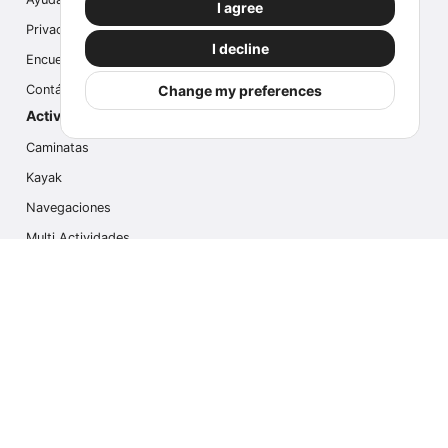
I agree
Privacidad
I decline
Encuesta
Change my preferences
Contáctanos
Actividades populares
Caminatas
Kayak
Navegaciones
Multi Actividades
Safari Fotográfico
Caminata en Hielo
Cruseros
Contáctanos
info@outdoorindex.cl
+56981785011