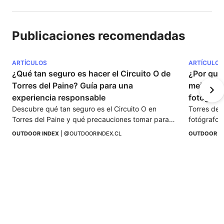
Publicaciones recomendadas
ARTÍCULOS
ARTÍCULOS
¿Qué tan seguro es hacer el Circuito O de 
¿Por qué 
Torres del Paine? Guía para una 
mejores 
experiencia responsable
fotografí
Descubre qué tan seguro es el Circuito O en 
Torres del 
Torres del Paine y qué precauciones tomar para 
fotógrafos.
vivir esta travesía de forma responsable y 
esperan en 
OUTDOOR INDEX
 | 
@OUTDOORINDEX.CL
OUTDOOR I
acompañada por un guía.
fotográfico