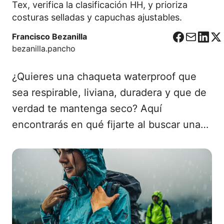
Tex, verifica la clasificación HH, y prioriza
costuras selladas y capuchas ajustables.
Francisco Bezanilla
F
C
L
X
bezanilla.pancho
a
o
i
c
r
n
¿Quieres una chaqueta waterproof que
e
r
k
b
e
e
sea respirable, liviana, duradera y que de
o
o
d
verdad te mantenga seco? Aquí
o
I
encontrarás en qué fijarte al buscar una…
k
n