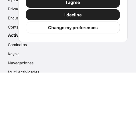
I agree
Privacidad
I decline
Encuesta
Change my preferences
Contáctanos
Actividades populares
Caminatas
Kayak
Navegaciones
Multi Actividades
Safari Fotográfico
Caminata en Hielo
Cruseros
Contáctanos
info@outdoorindex.cl
+56981785011