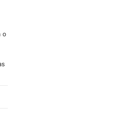
a o
as