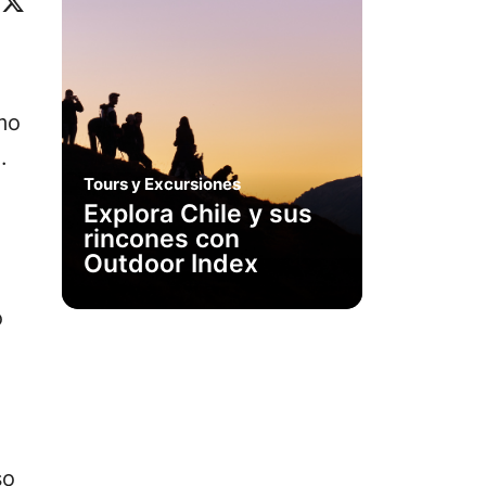
ok
eo
inkedIn
X
mo
.
Tours y Excursiones
Explora Chile y sus
rincones con
Outdoor Index
o
so