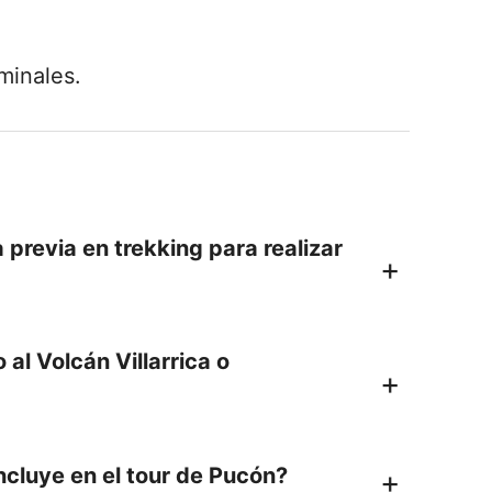
minales.
 previa en trekking para realizar
a previa en trekking, pero sí es
al Volcán Villarrica o
ena condición física, especialmente
 día 2, que es la parte más demandante
á de factores como las condiciones
ncluye en el tour de Pucón?