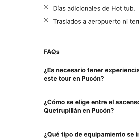
Días adicionales de Hot tub.
Traslados a aeropuerto ni ter
FAQs
¿Es necesario tener experiencia
este tour en Pucón?
No es necesario tener experienci
¿Cómo se elige entre el ascenso 
recomendable contar con una bu
Quetrupillán en Pucón?
para el ascenso al volcán en el
del recorrido.
La elección del volcán depender
¿Qué tipo de equipamiento se i