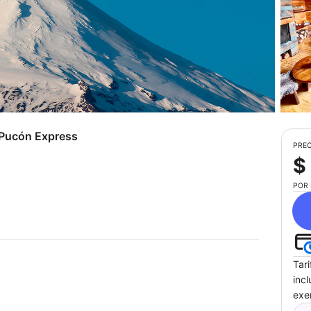
Pucón Express
PREC
$
POR
Tar
inc
exe