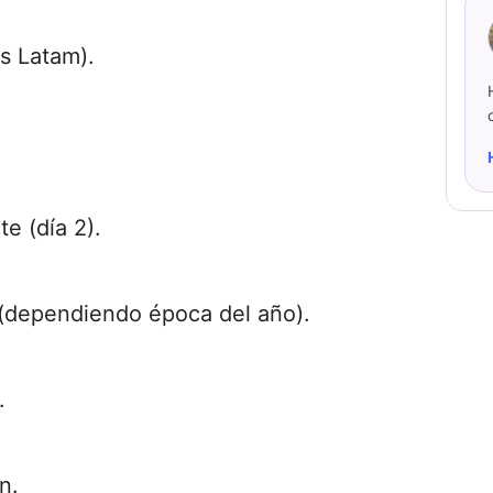
s Latam).
e (día 2).
 (dependiendo época del año).
.
n.