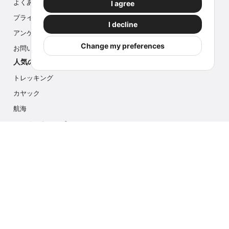
よくある質問
I agree
プライバシー
I decline
アンケート
Change my preferences
お問い合わせ
人気のアクティビティ
トレッキング
カヤック
航海
マルチアクティビティ
フォトサファリ
アイスハイク
クルーズ
お問い合わせ
info@outdoorindex.cl
+56981785011