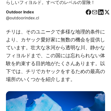
らしいフィヨルド。すべてのレベルの冒険！
Outdoor Index
F
C
L
X
@outdoorindex.cl
a
o
i
c
r
n
チリは、そのユニークで多様な地理的条件に
e
r
k
b
e
e
より、カヤック愛好家に無数の機会を提供し
o
o
d
ています。壮大な氷河から透明な川、静かな
o
I
フィヨルドまで、この国には忘れられない体
k
n
験を約束する目的地がたくさんあります。以
下では、チリでカヤックをするための最高の
場所のいくつかを紹介します。