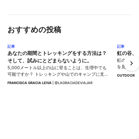
おすすめの投稿
記事
記事
あなたの期間とトレッキングをする方法は？
虹の谷、
そして、試みにとどまらないように。
虹の谷を発
を見つけて
5,000メートル以上の山に登ることは、生理中でも
の丘とユニ
可能ですか？ トレッキングや山でのキャンプに支障
OUTDOOR I
があるのでしょうか？ 何か困難や制限があるのでし
FRANCISCA GRACIA LEIVA
 | 
@LAGRACIADEVIAJAR
ょうか？