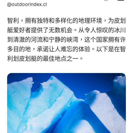
F
C
L
X
@outdoorindex.cl
a
o
i
c
r
n
智利，拥有独特和多样化的地理环境，为皮划
e
r
k
b
e
e
艇爱好者提供了无数机会。从令人惊叹的冰川
o
o
d
到清澈的河流和宁静的峡湾，这个国家拥有许
o
I
多目的地，承诺让人难忘的体验。以下是在智
k
n
利划皮划艇的最佳地点之一。