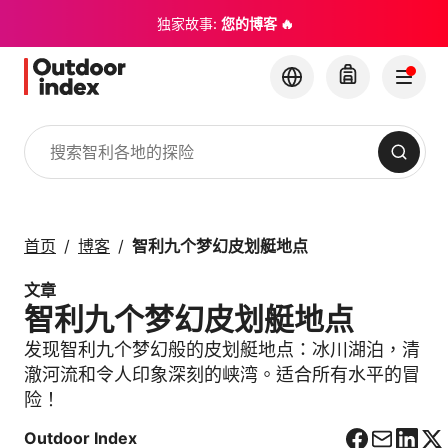
独家故事:
您的博客 🔥
搜索
旅游线路与短途行程
与 Outdoor Index 一
首页
博客
智利九个梦幻皮划艇地点
起探索智利及其隐藏的
宝石
文章
智利九个梦幻皮划艇地点
×
发现智利九个梦幻般的皮划艇地点：冰川湖泊，清
澈河流和令人印象深刻的峡湾。适合所有水平的冒
险！
Outdoor Index