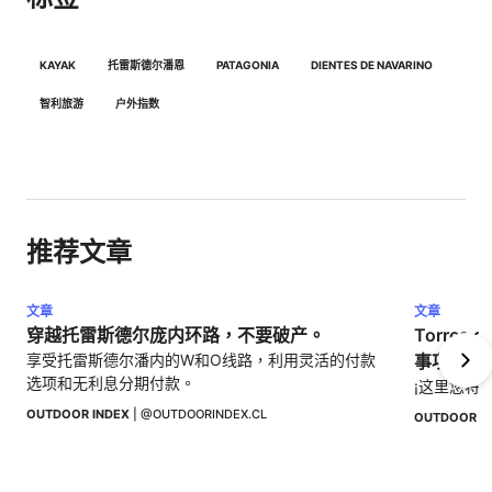
KAYAK
托雷斯德尔潘恩
PATAGONIA
DIENTES DE NAVARINO
智利旅游
户外指数
推荐文章
文章
文章
穿越托雷斯德尔庞内环路，不要破产。
Torres
享受托雷斯德尔潘内的W和O线路，利用灵活的付款
事项
选项和无利息分期付款。
¡这里您将
OUTDOOR INDEX
 | 
@OUTDOORINDEX.CL
OUTDOOR I