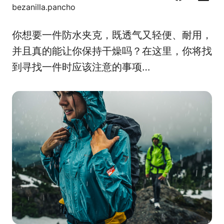
F
C
L
X
bezanilla.pancho
a
o
i
c
r
n
你想要一件防水夹克，既透气又轻便、耐用，
e
r
k
b
e
e
并且真的能让你保持干燥吗？在这里，你将找
o
o
d
到寻找一件时应该注意的事项…
o
I
k
n