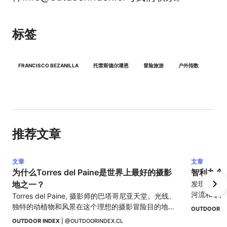
标签
FRANCISCO BEZANILLA
托雷斯德尔潘恩
冒险旅游
户外指数
推荐文章
文章
文章
为什么Torres del Paine是世界上最好的摄影
智利九个
地之一？
发现智利九
河流和令人
Torres del Paine, 摄影师的巴塔哥尼亚天堂。光线、
独特的动植物和风景在这个理想的摄影冒险目的地等
OUTDOOR I
待着你。
OUTDOOR INDEX
 | 
@OUTDOORINDEX.CL