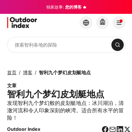
独家故事:
您的博客 🔥
搜索
旅游线路与短途行程
与 Outdoor Index 一
首页
博客
智利九个梦幻皮划艇地点
起探索智利及其隐藏的
宝石
文章
智利九个梦幻皮划艇地点
×
发现智利九个梦幻般的皮划艇地点：冰川湖泊，清
澈河流和令人印象深刻的峡湾。适合所有水平的冒
险！
Outdoor Index