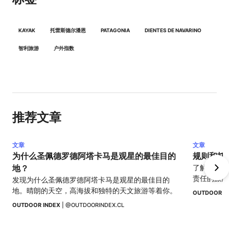
KAYAK
托雷斯德尔潘恩
PATAGONIA
DIENTES DE NAVARINO
智利旅游
户外指数
推荐文章
文章
文章
为什么圣佩德罗德阿塔卡马是观星的最佳目的
规则和托
地？
了解托雷斯
责任的旅游
发现为什么圣佩德罗德阿塔卡马是观星的最佳目的
然环境。
地。晴朗的天空，高海拔和独特的天文旅游等着你。
OUTDOOR I
OUTDOOR INDEX
 | 
@OUTDOORINDEX.CL