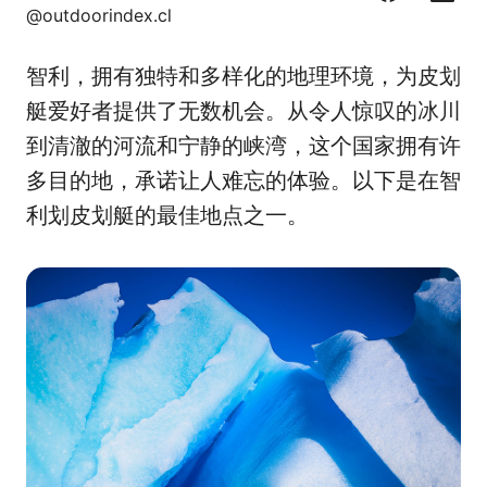
F
C
L
X
@outdoorindex.cl
a
o
i
c
r
n
智利，拥有独特和多样化的地理环境，为皮划
e
r
k
b
e
e
艇爱好者提供了无数机会。从令人惊叹的冰川
o
o
d
到清澈的河流和宁静的峡湾，这个国家拥有许
o
I
多目的地，承诺让人难忘的体验。以下是在智
k
n
利划皮划艇的最佳地点之一。