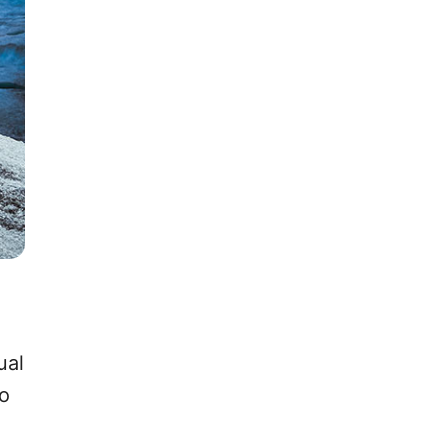
ual
io