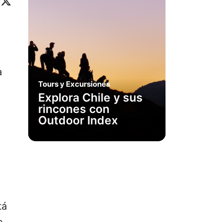
ok
eo
inkedIn
X
a
Tours y Excursiones
Explora Chile y sus
rincones con
Outdoor Index
tá