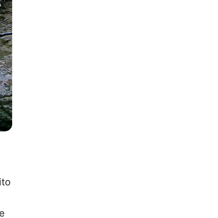
ito
de