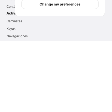
Change my preferences
Contáctanos
Actividades populares
Caminatas
Kayak
Navegaciones
Multi Actividades
Safari Fotográfico
Caminata en Hielo
Cruseros
Contáctanos
info@outdoorindex.cl
+56981785011
Language & Currency