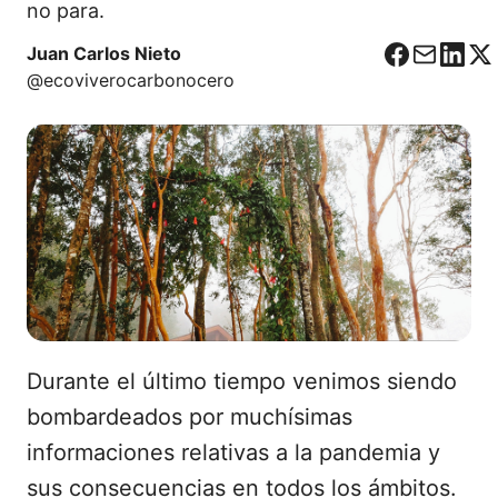
no para.
Juan Carlos Nieto
F
C
L
X
@ecoviverocarbonocero
a
o
i
c
r
n
e
r
k
b
e
e
o
o
d
o
I
k
n
Durante el último tiempo venimos siendo
bombardeados por muchísimas
informaciones relativas a la pandemia y
sus consecuencias en todos los ámbitos.