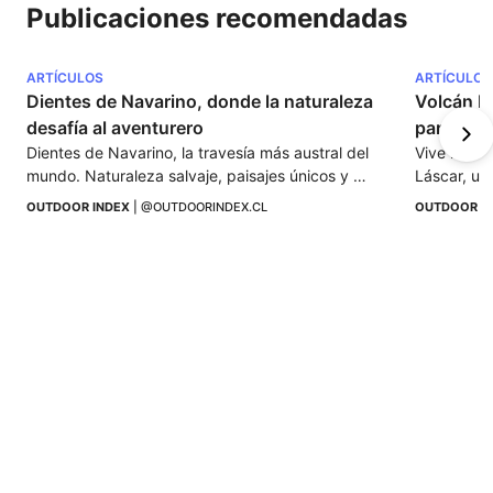
Publicaciones recomendadas
ARTÍCULOS
ARTÍCULOS
Dientes de Navarino, donde la naturaleza 
Volcán Lá
desafía al aventurero
para vivir
Dientes de Navarino, la travesía más austral del 
Vive la emo
mundo. Naturaleza salvaje, paisajes únicos y 
Láscar, una
aventura pura en el fin del mundo chileno.
para viaje
OUTDOOR INDEX
 | 
@OUTDOORINDEX.CL
OUTDOOR I