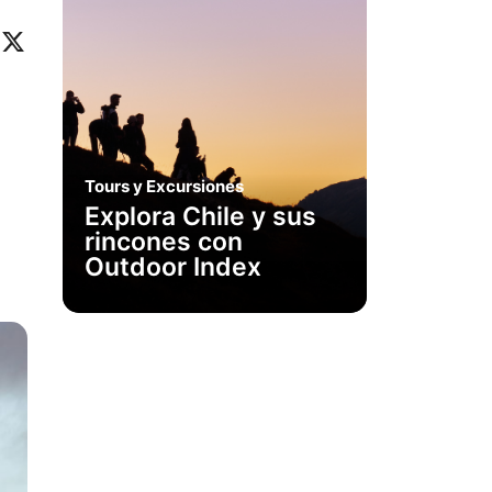
ok
eo
inkedIn
X
Tours y Excursiones
Explora Chile y sus
rincones con
Outdoor Index