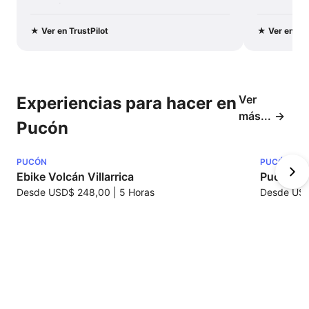
vacaciones...
Recomenda
y este viaj
★
Ver en TrustPilot
★
Ver en Tru
Ver
Experiencias para hacer en
más...
Pucón
PUCÓN
PUCÓN
Ebike Volcán Villarrica
Pucón E
Desde
USD$ 248,00
|
5 Horas
Desde
USD