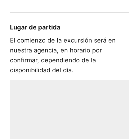
Reserva hoy tu lugar en la
excursión en
Ebike al volcán Villarrica
y vive una
Lugar de partida
aventura única en los bosques del
Parque Nacional Villarrica.
El comienzo de la excursión será en
nuestra agencia, en horario por
confirmar, dependiendo de la
disponibilidad del día.