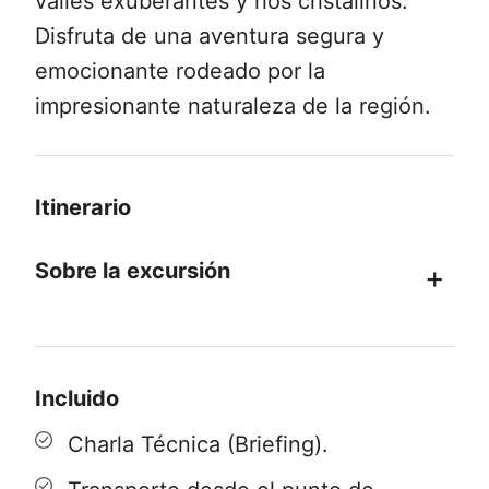
valles exuberantes y ríos cristalinos.
Disfruta de una aventura segura y
emocionante rodeado por la
impresionante naturaleza de la región.
Itinerario
Sobre la excursión
Desde Pucón, nos dirigimos en
transporte privado hacia el sector a
Incluido
convenir. Iniciamos la salida de
Mountain Bike en el Cerduo, con el
Charla Técnica (Briefing).
majestuoso volcán Villarrica como telón