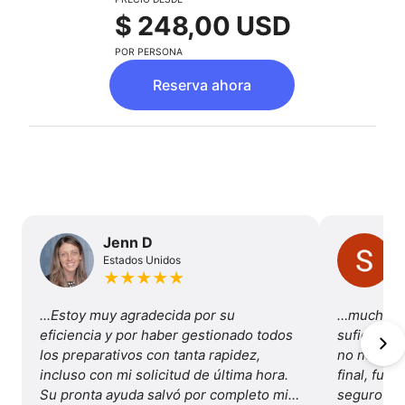
$ 248,00 USD
POR PERSONA
Reserva ahora
Jenn D
Estados Unidos
★
★
★
★
★
...Estoy muy agradecida por su 
…mucha va
eficiencia y por haber gestionado todos 
suficiente
los preparativos con tanta rapidez, 
no necesité
incluso con mi solicitud de última hora. 
final, fue 
Su pronta ayuda salvó por completo mis 
seguro y b