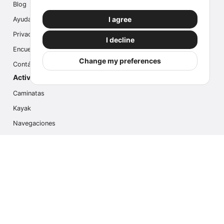
Blog
I agree
Ayuda
Privacidad
I decline
Encuesta
Change my preferences
Contáctanos
Actividades populares
Caminatas
Kayak
Navegaciones
Multi Actividades
Safari Fotográfico
Caminata en Hielo
Cruseros
Contáctanos
info@outdoorindex.cl