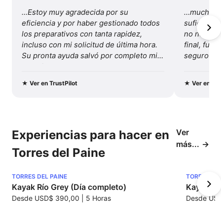
...Estoy muy agradecida por su 
…mucha va
eficiencia y por haber gestionado todos 
suficiente
los preparativos con tanta rapidez, 
no necesité
incluso con mi solicitud de última hora. 
final, fue 
Su pronta ayuda salvó por completo mis 
seguro y b
vacaciones...
Recomenda
y este viaj
★
Ver en TrustPilot
★
Ver en Tru
Ver
Experiencias para hacer en
más...
Torres del Paine
TORRES DEL PAINE
TORRES DEL
Kayak Río Grey (Día completo)
Kayak La
Desde
USD$ 390,00
|
5 Horas
Desde
USD