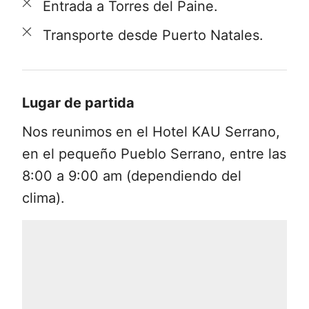
Entrada a Torres del Paine.
corriente del río Pingo, remando río
Transporte desde Puerto Natales.
arriba para llegar a la península del Lago
Grey, en la que podemos contemplar la
inmensidad de los enormes icebergs
Lugar de partida
que llenan el lago. Una vez que hemos
disfrutado de este paisaje fotogénico e
Nos reunimos en el Hotel KAU Serrano,
impresionante, comenzamos el viaje de
en el pequeño Pueblo Serrano, entre las
3 horas río abajo.
8:00 a 9:00 am (dependiendo del
clima).
Nos detendremos en el puente del río
Grey para disfrutar de un merecido
almuerzo. Después del almuerzo,
continuaremos remando hasta llegar a la
confluencia de los ríos Serrano y Grey,