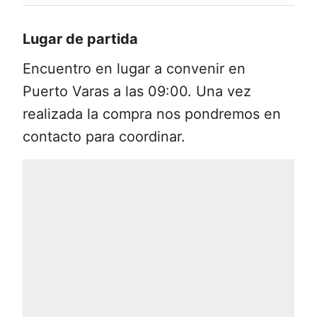
experiencia más personalizada y segura.
nuestra página. Una vez hecha la
Lugar de partida
compra, nuestro equipo te contactará
para confirmar los detalles y coordinar el
Encuentro en lugar a convenir en
punto de encuentro.
Puerto Varas a las 09:00. Una vez
realizada la compra nos pondremos en
contacto para coordinar.