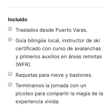
09:00
- Encuentro en lugar a convenir
en Puerto Varas.
Incluido
Revisamos el equipamiento y nos
Traslados desde Puerto Varas.
trasladamos 68 kilómetros, una hora
Guía bilingüe local, instructor de ski
aproximadamente hacia el parque
certificado con curso de avalanchas
nacional Vicente Pérez Rosales, parte
y primeros auxilios en áreas remotas
de la Ruta de los Parques.
(WFR).
10:00
- Monumento Luis Malagueno y
Raquetas para nieve y bastones.
Jean Pierre Laude.
Terminamos la jornada con un
Hito que marca nuestra primera parada
picoteo para compartir la magia de la
en donde ajustamos las raquetas para
experiencia vivida.
caminar los primeros 2 kilómetros.