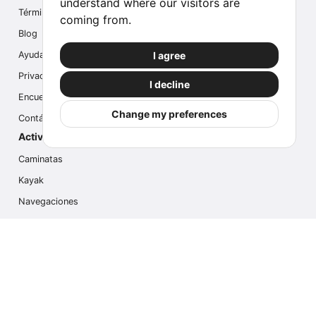
understand where our visitors are
Términos
coming from.
Blog
I agree
Ayuda
Privacidad
I decline
Encuesta
Change my preferences
Contáctanos
Actividades populares
Caminatas
Kayak
Navegaciones
Multi Actividades
Safari Fotográfico
Caminata en Hielo
Cruseros
Contáctanos