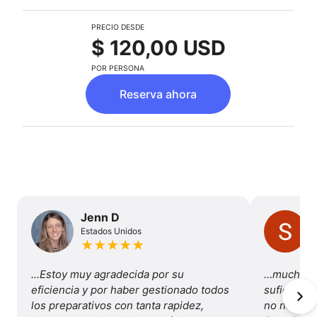
PRECIO DESDE
$ 120,00 USD
POR PERSONA
Reserva ahora
Jenn D
Estados Unidos
★
★
★
★
★
...Estoy muy agradecida por su 
…mucha va
eficiencia y por haber gestionado todos 
suficiente
los preparativos con tanta rapidez, 
no necesité