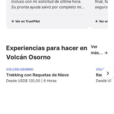
incluso con mi solicitud de última hora. 
final, fue 
Su pronta ayuda salvó por completo mis 
seguro y b
vacaciones...
Recomenda
y este viaj
★
Ver en TrustPilot
★
Ver en Tru
Ver
Experiencias para hacer en
más...
Volcán Osorno
VOLCÁN OSORNO
VOLCÁN O
Trekking con Raquetas de Nieve
Randonné
Desde
USD$ 120,00
|
6 Horas
Desde
USD