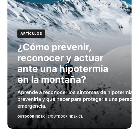
ARTÍCULOS
¿Cómo prevenir,
reconocer y actuar
ante una hipotermia
en la montaña?
Aprende a reconocer los síntomas de hipotermia e
prevenirla y qué hacer para proteger a una persona
emergencia.
OUTDOOR INDEX
|
@OUTDOORINDEX.CL