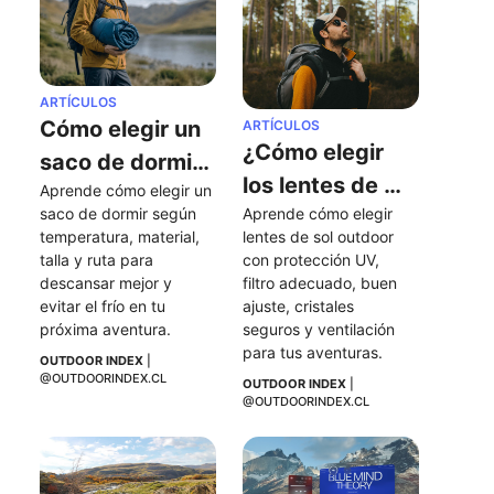
ARTÍCULOS
Cómo elegir un 
ARTÍCULOS
¿Cómo elegir 
saco de dormir: 
los lentes de 
Aprende cómo elegir un 
temperatura, 
saco de dormir según 
Aprende cómo elegir 
sol perfectos 
materiales y 
temperatura, material, 
lentes de sol outdoor 
para mis 
consejos clave
talla y ruta para 
con protección UV, 
actividades al 
descansar mejor y 
filtro adecuado, buen 
evitar el frío en tu 
ajuste, cristales 
aire libre?
próxima aventura.
seguros y ventilación 
para tus aventuras.
OUTDOOR INDEX
 | 
@OUTDOORINDEX.CL
OUTDOOR INDEX
 | 
@OUTDOORINDEX.CL