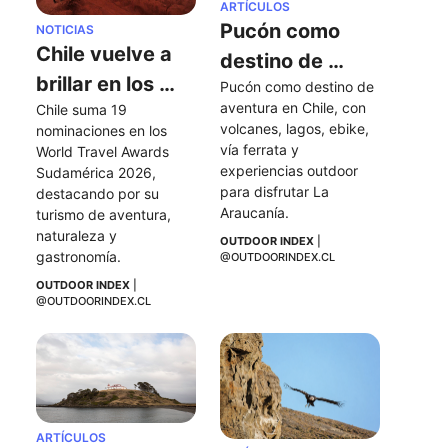
ARTÍCULOS
Pucón como 
NOTICIAS
Chile vuelve a 
destino de 
brillar en los 
Pucón como destino de 
aventura en 
aventura en Chile, con 
Chile suma 19 
World Travel 
Chile
volcanes, lagos, ebike, 
nominaciones en los 
Awards 
vía ferrata y 
World Travel Awards 
Sudamérica 
experiencias outdoor 
Sudamérica 2026, 
para disfrutar La 
destacando por su 
2026
Araucanía.
turismo de aventura, 
naturaleza y 
OUTDOOR INDEX
 | 
gastronomía.
@OUTDOORINDEX.CL
OUTDOOR INDEX
 | 
@OUTDOORINDEX.CL
ARTÍCULOS