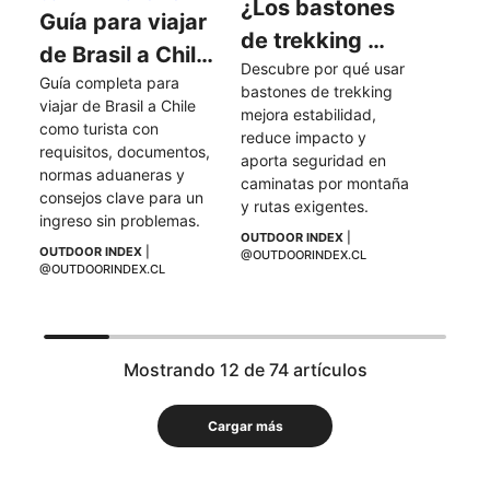
¿Los bastones 
Guía para viajar 
de trekking 
de Brasil a Chile 
Descubre por qué usar 
hacen más fácil 
Guía completa para 
como turista
bastones de trekking 
una caminata?
viajar de Brasil a Chile 
mejora estabilidad, 
como turista con 
reduce impacto y 
requisitos, documentos, 
aporta seguridad en 
normas aduaneras y 
caminatas por montaña 
consejos clave para un 
y rutas exigentes.
ingreso sin problemas.
OUTDOOR INDEX
 | 
OUTDOOR INDEX
 | 
@OUTDOORINDEX.CL
@OUTDOORINDEX.CL
Mostrando 12 de 74 artículos
Cargar más