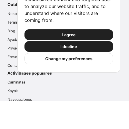
Outdoor Index
to analyze our website traffic, and to
understand where our visitors are
Nosotros
coming from.
Términos
Blog
I agree
Ayuda
I decline
Privacidad
Encuesta
Change my preferences
Contáctanos
Actividades populares
Caminatas
Kayak
Navegaciones
Multi Actividades
Safari Fotográfico
Caminata en Hielo