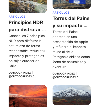
ARTÍCULOS
ARTÍCULOS
Torres del Paine 
Principios NDR 
y su impacto 
para disfrutar 
Torres del Paine 
tras aparecer 
Conoce los 7 principios 
la naturaleza 
aparece en una 
en una 
NDR para disfrutar la 
presentación de Apple 
de forma 
naturaleza de forma 
presentación 
y refuerza el impacto 
responsable
responsable, reducir tu 
mundial de la 
de Apple
impacto y proteger los 
Patagonia chilena como 
paisajes outdoor de 
ícono de naturaleza y 
Chile.
aventura.
OUTDOOR INDEX
 | 
OUTDOOR INDEX
 | 
@OUTDOORINDEX.CL
@OUTDOORINDEX.CL