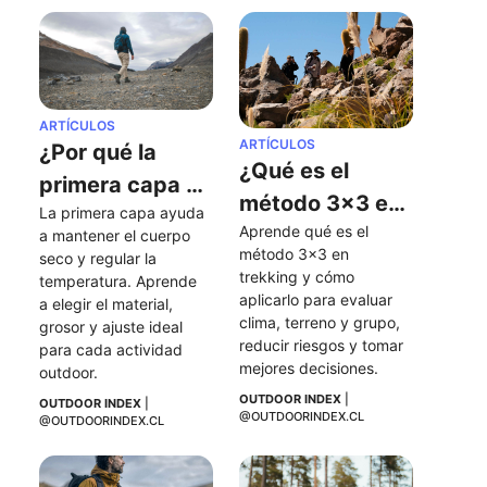
ARTÍCULOS
ARTÍCULOS
¿Por qué la 
¿Qué es el 
primera capa 
método 3x3 en 
La primera capa ayuda 
es tan 
Aprende qué es el 
trekking y por 
a mantener el cuerpo 
importante en 
método 3x3 en 
seco y regular la 
qué deberías 
trekking y cómo 
las actividades 
temperatura. Aprende 
aplicarlo?
aplicarlo para evaluar 
a elegir el material, 
al aire libre?
clima, terreno y grupo, 
grosor y ajuste ideal 
reducir riesgos y tomar 
para cada actividad 
mejores decisiones.
outdoor.
OUTDOOR INDEX
 | 
OUTDOOR INDEX
 | 
@OUTDOORINDEX.CL
@OUTDOORINDEX.CL