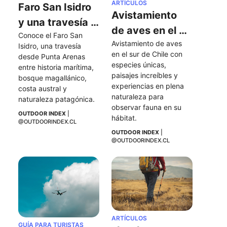
ARTÍCULOS
Faro San Isidro 
Avistamiento 
y una travesía 
de aves en el 
Conoce el Faro San 
al extremo sur 
Avistamiento de aves 
sur de Chile
Isidro, una travesía 
de la Península 
en el sur de Chile con 
desde Punta Arenas 
especies únicas, 
de Brunswick
entre historia marítima, 
paisajes increíbles y 
bosque magallánico, 
experiencias en plena 
costa austral y 
naturaleza para 
naturaleza patagónica.
observar fauna en su 
OUTDOOR INDEX
 | 
hábitat.
@OUTDOORINDEX.CL
OUTDOOR INDEX
 | 
@OUTDOORINDEX.CL
ARTÍCULOS
GUÍA PARA TURISTAS