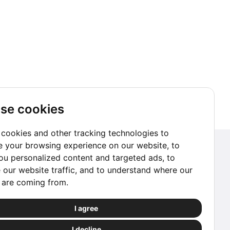
se cookies
cookies and other tracking technologies to
 your browsing experience on our website, to
Abonnez-vous à notre Newsletter
u personalized content and targeted ads, to
 our website traffic, and to understand where our
S'abonner
s are coming from.
Réservez en toute confiance
I agree
Les réservations traitées via ce site web sont
I decline