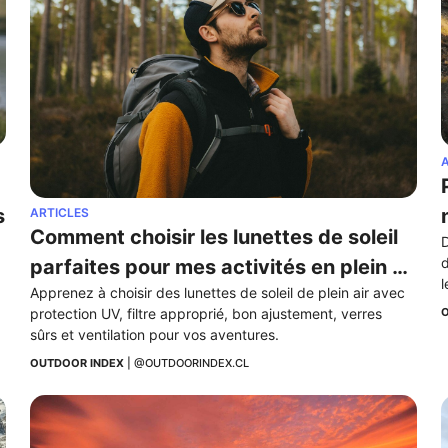
A
s
ARTICLES
Comment choisir les lunettes de soleil 
D
d
parfaites pour mes activités en plein 
l
Apprenez à choisir des lunettes de soleil de plein air avec 
air ?
O
protection UV, filtre approprié, bon ajustement, verres 
sûrs et ventilation pour vos aventures.
OUTDOOR INDEX
 | 
@OUTDOORINDEX.CL