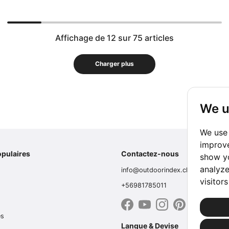
Affichage de 12 sur 75 articles
Charger plus
We u
We use 
improve
opulaires
Contactez-nous
show yo
analyze
info@outdoorindex.cl
visitor
+56981785011
és
Langue & Devise