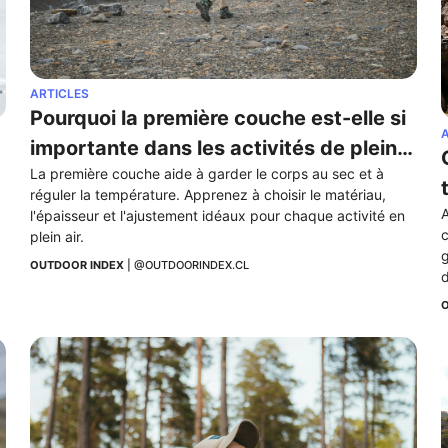
ARTICLES
Pourquoi la première couche est-elle si 
A
importante dans les activités de plein 
La première couche aide à garder le corps au sec et à 
air ?
réguler la température. Apprenez à choisir le matériau, 
A
l'épaisseur et l'ajustement idéaux pour chaque activité en 
c
plein air.
g
OUTDOOR INDEX
 | 
@OUTDOORINDEX.CL
d
O