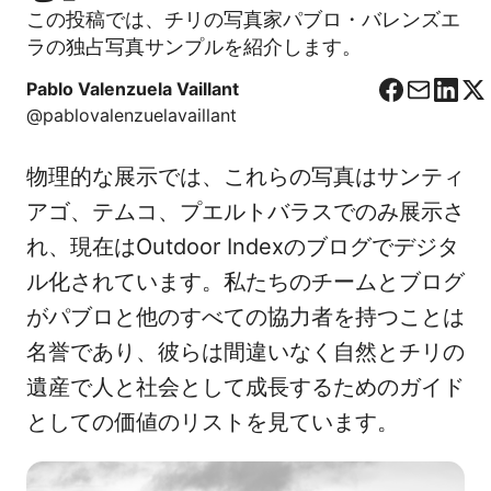
この投稿では、チリの写真家パブロ・バレンズエ
ラの独占写真サンプルを紹介します。
Pablo Valenzuela Vaillant
F
C
L
X
@pablovalenzuelavaillant
a
o
i
c
r
n
物理的な展示では、これらの写真はサンティ
e
r
k
b
e
e
アゴ、テムコ、プエルトバラスでのみ展示さ
o
o
d
れ、現在はOutdoor Indexのブログでデジタ
o
I
ル化されています。私たちのチームとブログ
k
n
がパブロと他のすべての協力者を持つことは
名誉であり、彼らは間違いなく自然とチリの
遺産で人と社会として成長するためのガイド
としての価値のリストを見ています。