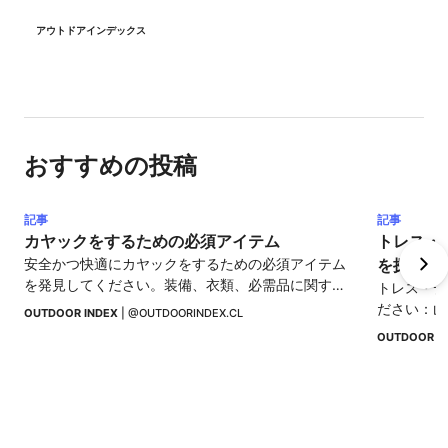
アウトドアインデックス
おすすめの投稿
記事
記事
カヤックをするための必須アイテム
トレス・
安全かつ快適にカヤックをするための必須アイテム
を探検す
を発見してください。装備、衣類、必需品に関する
トレス・デ
ガイド。
ださい：山
OUTDOOR INDEX
 | 
@OUTDOORINDEX.CL
ッキングす
OUTDOOR I