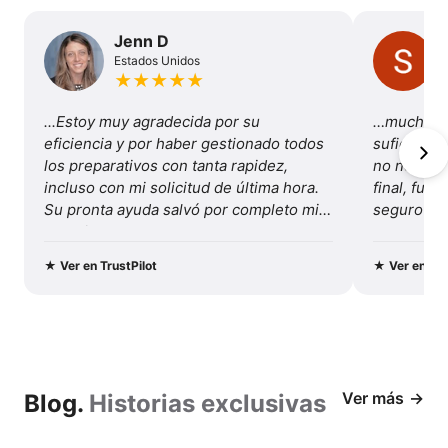
las
del
Paine
ventajas
Jenn D
Estados Unidos
de
★
★
★
★
★
viajar
...Estoy muy agradecida por su 
…mucha va
con
eficiencia y por haber gestionado todos 
suficiente
los preparativos con tanta rapidez, 
no necesité
nosotros
incluso con mi solicitud de última hora. 
final, fue 
Su pronta ayuda salvó por completo mis 
seguro y b
vacaciones...
Recomenda
y este viaj
★
Ver en TrustPilot
★
Ver en Tru
Ver más
Blog.
Historias exclusivas