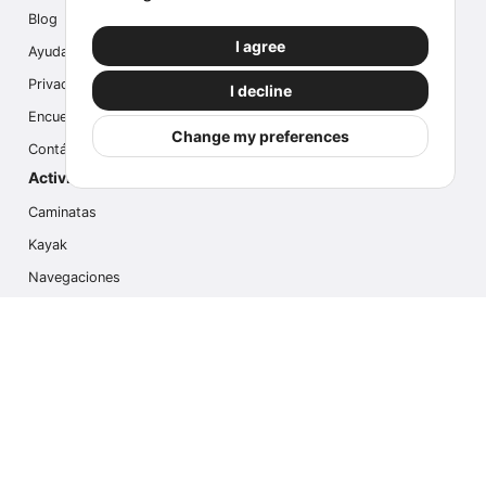
Blog
I agree
Ayuda
Privacidad
I decline
Encuesta
Change my preferences
Contáctanos
Actividades populares
Caminatas
Kayak
Navegaciones
Multi Actividades
Safari Fotográfico
Caminata en Hielo
Cruseros
Contáctanos
info@outdoorindex.cl