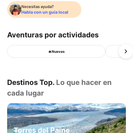
próxima
Necesitas ayuda?
Habla con un guía local
aventura
Aventuras por actividades
con
🔥
🔥Nuevas
Nuevas
los
Caminatas
Cabalgatas
Destinos
mejores
Avistamiento
Destinos Top.
Lo que hacer en
aves
Top.
Montañismo
cada lugar
guías
Lo
Caminata
en
que
locales.
hielo
hacer
Kayak
Pesca
en
Torres del Paine
Habla