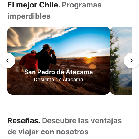
El mejor Chile.
Programas
imperdibles
Dientes
de
Navarino
San
Pedro
de
San Pedro de Atacama
Atacama
Desierto de Atacama
Circuito
O
Circuito
W
Lo
Reseñas.
Reseñas.
Descubre las ventajas
mejor
de
Descubre
de viajar con nosotros
Torres