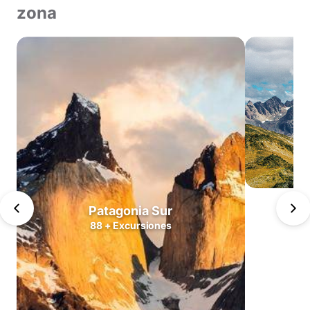
zona
Norte
Valles
Centrales
Zona
Lagos
Patagonia
Norte
Patagonia
Sur
Cabo
Patagonia Sur
de
88
+
Excursiones
Hornos
Antártica