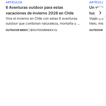
ARTÍCULOS
ARTÍCULOS
6 Aventuras outdoor para estas 
Un viaje 
vacaciones de invierno 2026 en Chile
tus man
Vive el invierno en Chile con estas 6 aventuras 
Viajar a la
outdoor que combinan naturaleza, montaña y 
hielo, mist
adrenalina en los paisajes más impactantes del 
inspiradora
OUTDOOR INDEX
 | 
@OUTDOORINDEX.CL
OUTDOOR I
sur.