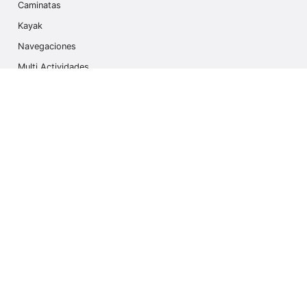
Caminatas
Kayak
Navegaciones
Multi Actividades
Safari Fotográfico
Caminata en Hielo
Cruseros
Contáctanos
info@outdoorindex.cl
+56981785011
Language & Currency
España
$ Dólares Americanos (USD)
Suscríbete a nuestro Newsletter