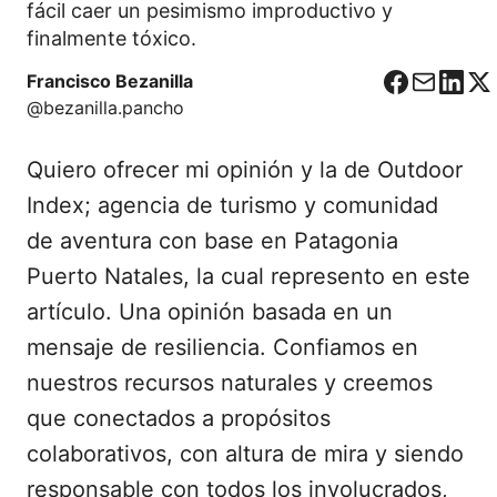
fácil caer un pesimismo improductivo y
finalmente tóxico.
Francisco Bezanilla
F
C
L
X
@bezanilla.pancho
a
o
i
c
r
n
Quiero ofrecer mi opinión y la de Outdoor
e
r
k
b
e
e
Index; agencia de turismo y comunidad
o
o
d
de aventura con base en Patagonia
o
I
Puerto Natales, la cual represento en este
k
n
artículo. Una opinión basada en un
mensaje de resiliencia. Confiamos en
nuestros recursos naturales y creemos
que conectados a propósitos
colaborativos, con altura de mira y siendo
responsable con todos los involucrados,