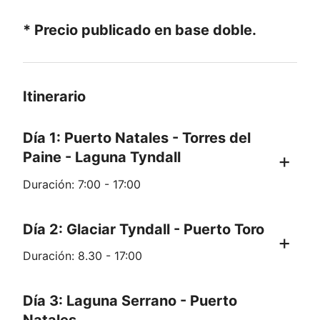
* Precio publicado en base doble.
Itinerario
Día 1: Puerto Natales - Torres del
Paine - Laguna Tyndall
Duración: 7:00 - 17:00
Partimos muy temprano en la mañana
Día 2: Glaciar Tyndall - Puerto Toro
en nuestro vehículo desde Puerto
Duración: 8.30 - 17:00
Natales hacia la zona de Serrano,
ubicada en el Parque Nacional Torres
Un desayuno completo nos dará la
Día 3: Laguna Serrano - Puerto
del Paine (si ya se encuentra en el
energía para empezar una jornada de