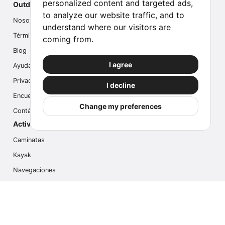
personalized content and targeted ads,
Outdoor Index
to analyze our website traffic, and to
Nosotros
understand where our visitors are
Términos
coming from.
Blog
I agree
Ayuda
Privacidad
I decline
Encuesta
Change my preferences
Contáctanos
Actividades populares
Caminatas
Kayak
Navegaciones
Multi Actividades
Safari Fotográfico
Caminata en Hielo