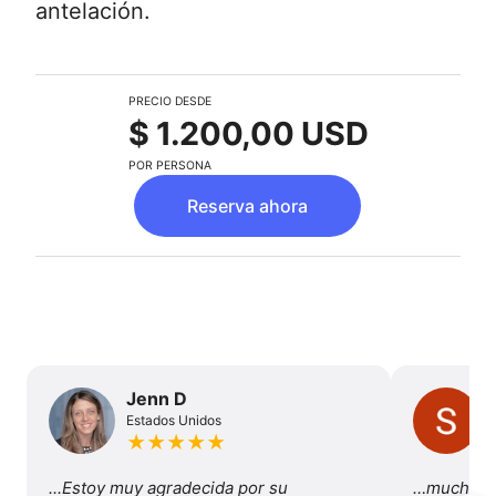
antelación.
PRECIO DESDE
$ 1.200,00 USD
POR PERSONA
Reserva ahora
Jenn D
Estados Unidos
★
★
★
★
★
...Estoy muy agradecida por su 
…mucha va