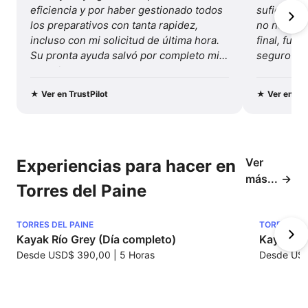
eficiencia y por haber gestionado todos 
suficiente
los preparativos con tanta rapidez, 
no necesité
incluso con mi solicitud de última hora. 
final, fue 
Su pronta ayuda salvó por completo mis 
seguro y b
vacaciones...
Recomenda
y este viaj
★
Ver en TrustPilot
★
Ver en Tru
Ver
Experiencias para hacer en
más...
Torres del Paine
TORRES DEL PAINE
TORRES DEL
Kayak Río Grey (Día completo)
Kayak La
Desde
USD$ 390,00
|
5 Horas
Desde
USD