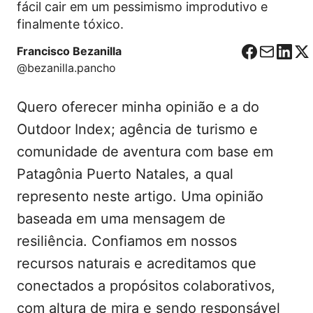
fácil cair em um pessimismo improdutivo e
finalmente tóxico.
Francisco Bezanilla
F
C
L
X
@bezanilla.pancho
a
o
i
c
r
n
Quero oferecer minha opinião e a do
e
r
k
b
e
e
Outdoor Index; agência de turismo e
o
o
d
comunidade de aventura com base em
o
I
Patagônia Puerto Natales, a qual
k
n
represento neste artigo. Uma opinião
baseada em uma mensagem de
resiliência. Confiamos em nossos
recursos naturais e acreditamos que
conectados a propósitos colaborativos,
com altura de mira e sendo responsável