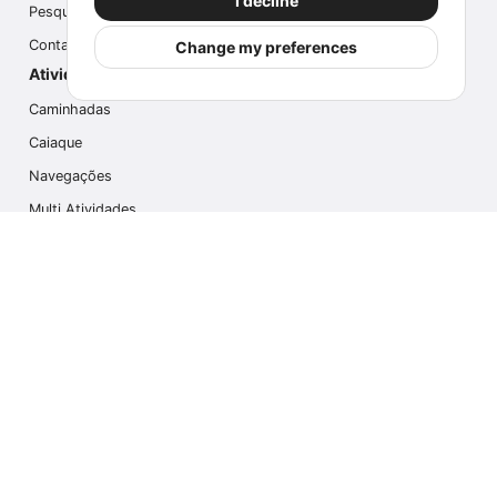
I decline
Pesquisa
Contate-nos
Change my preferences
Atividades populares
Caminhadas
Caiaque
Navegações
Multi Atividades
Safari Fotográfico
Caminhada no Gelo
Cruzeiros
Contate-nos
info@outdoorindex.cl
+56981785011
Idioma & Moeda