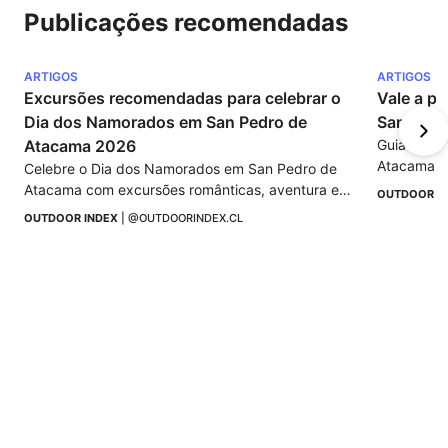
Publicações recomendadas
ARTIGOS
ARTIGOS
Excursões recomendadas para celebrar o 
Vale a pe
Dia dos Namorados em San Pedro de 
San Pedr
Atacama 2026
Guia sobre
Atacama, o
Celebre o Dia dos Namorados em San Pedro de 
como funci
Atacama com excursões românticas, aventura e 
OUTDOOR I
passeios.
programas de vários dias no deserto mais 
OUTDOOR INDEX
 | 
@OUTDOORINDEX.CL
premiado do Chile.