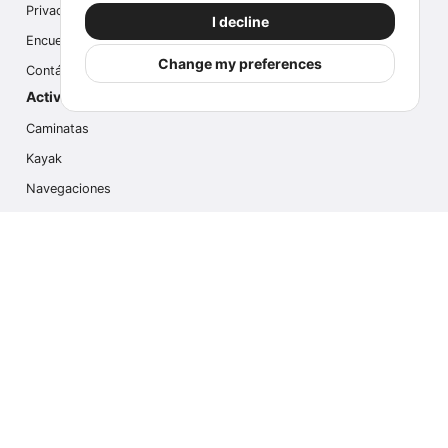
Privacidad
I decline
Encuesta
Change my preferences
Contáctanos
Actividades populares
Caminatas
Kayak
Navegaciones
Multi Actividades
Safari Fotográfico
Caminata en Hielo
Cruseros
Contáctanos
info@outdoorindex.cl
+56981785011