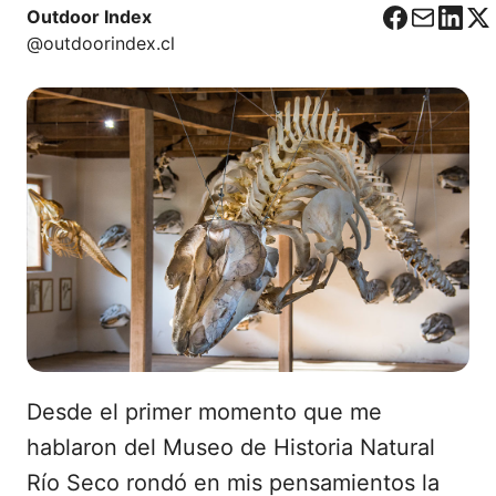
Outdoor Index
F
C
L
X
@outdoorindex.cl
a
o
i
c
r
n
e
r
k
b
e
e
o
o
d
o
I
k
n
Desde el primer momento que me
hablaron del Museo de Historia Natural
Río Seco rondó en mis pensamientos la