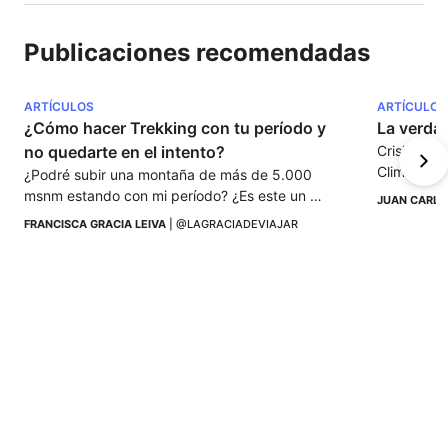
Publicaciones recomendadas
ARTÍCULOS
ARTÍCULOS
¿Cómo hacer Trekking con tu período y 
La verdad
no quedarte en el intento?
Crisis Cli
Climático 
¿Podré subir una montaña de más de 5.000 
para.
msnm estando con mi período? ¿Es este un 
JUAN CARLO
impedimento para hacer trekking o acampar en 
FRANCISCA GRACIA LEIVA
 | 
@LAGRACIADEVIAJAR
la montaña? ¿Supone esto alguna dificultad o 
limitación?