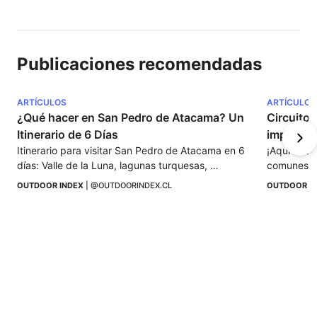
Publicaciones recomendadas
ARTÍCULOS
ARTÍCULOS
¿Qué hacer en San Pedro de Atacama? Un 
Circuito 
Itinerario de 6 Días
impresci
Itinerario para visitar San Pedro de Atacama en 6 
¡Aquí enco
días: Valle de la Luna, lagunas turquesas, 
comunes so
géiseres y paisajes surrealistas.
OUTDOOR INDEX
 | 
@OUTDOORINDEX.CL
OUTDOOR I