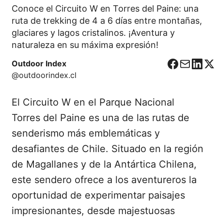
Conoce el Circuito W en Torres del Paine: una
ruta de trekking de 4 a 6 días entre montañas,
glaciares y lagos cristalinos. ¡Aventura y
naturaleza en su máxima expresión!
Outdoor Index
F
C
L
X
@outdoorindex.cl
a
o
i
c
r
n
El Circuito W en el Parque Nacional
e
r
k
b
e
e
Torres del Paine es una de las rutas de
o
o
d
senderismo más emblemáticas y
o
I
desafiantes de Chile. Situado en la región
k
n
de Magallanes y de la Antártica Chilena,
este sendero ofrece a los aventureros la
oportunidad de experimentar paisajes
impresionantes, desde majestuosas