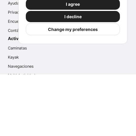
Ayuda
I agree
Privacidad
I decline
Encuesta
Change my preferences
Contáctanos
Actividades populares
Caminatas
Kayak
Navegaciones
Multi Actividades
Safari Fotográfico
Caminata en Hielo
Cruseros
Contáctanos
info@outdoorindex.cl
+56981785011