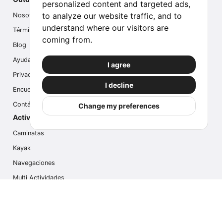
personalized content and targeted ads,
to analyze our website traffic, and to
Nosotros
understand where our visitors are
Términos
coming from.
Blog
Ayuda
I agree
Privacidad
I decline
Encuesta
Contáctanos
Change my preferences
Actividades populares
Caminatas
Kayak
Navegaciones
Multi Actividades
Safari Fotográfico
Caminata en Hielo