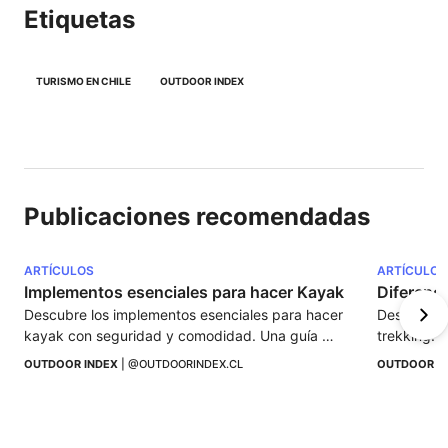
Etiquetas
TURISMO EN CHILE
OUTDOOR INDEX
Publicaciones recomendadas
ARTÍCULOS
ARTÍCULOS
Implementos esenciales para hacer Kayak
Diferenci
Descubre los implementos esenciales para hacer 
Descubre la
kayak con seguridad y comodidad. Una guía 
trekking. E
sobre equipo, vestimenta y accesorios 
de experien
OUTDOOR INDEX
 | 
@OUTDOORINDEX.CL
OUTDOOR I
imprescindibles.
naturaleza