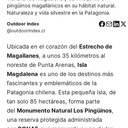
pingüinos magallánicos en su hábitat natural.
Naturaleza y vida silvestre en la Patagonia.
Outdoor Index
F
C
L
X
@outdoorindex.cl
a
o
i
c
r
n
Ubicada en el corazón del
Estrecho de
e
r
k
b
e
e
Magallanes
, a unos 35 kilómetros al
o
o
d
noreste de Punta Arenas,
Isla
o
I
Magdalena
es uno de los destinos más
k
n
fascinantes y emblemáticos de la
Patagonia chilena. Esta pequeña isla, de
tan solo 85 hectáreas, forma parte
del
Monumento Natural Los Pingüinos
,
una reserva protegida administrada