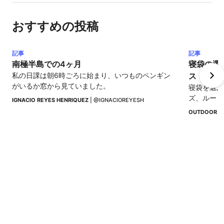
おすすめの投稿
記事
記事
南極半島での4ヶ月
寝袋の選
私の日課は朝6時ごろに始まり、いつものペンギン
ス
がいるか窓から見ていました。
寝袋を選ぶ
ズ、ルート
IGNACIO REYES HENRIQUEZ
 | 
@IGNACIOREYESH
し、寒さを
OUTDOOR I