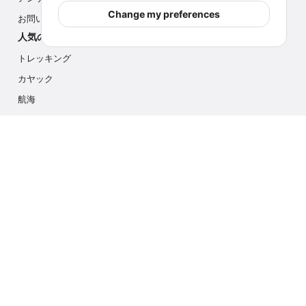
Change my preferences
お問い合わせ
人気のアクティビティ
トレッキング
カヤック
航海
マルチアクティビティ
フォトサファリ
アイスハイク
クルーズ
お問い合わせ
info@outdoorindex.cl
+56981785011
言語と通貨