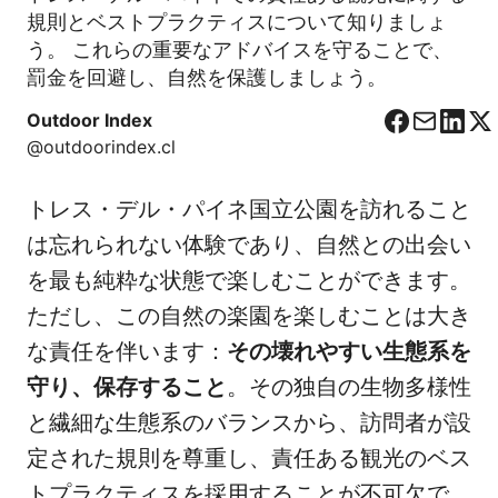
規則とベストプラクティスについて知りましょ
う。 これらの重要なアドバイスを守ることで、
罰金を回避し、自然を保護しましょう。
Outdoor Index
F
C
L
X
@outdoorindex.cl
a
o
i
c
r
n
トレス・デル・パイネ国立公園を訪れること
e
r
k
b
e
e
は忘れられない体験であり、自然との出会い
o
o
d
を最も純粋な状態で楽しむことができます。
o
I
ただし、この自然の楽園を楽しむことは大き
k
n
な責任を伴います：
その壊れやすい生態系を
守り、保存すること
。その独自の生物多様性
と繊細な生態系のバランスから、訪問者が設
定された規則を尊重し、責任ある観光のベス
トプラクティスを採用することが不可欠で