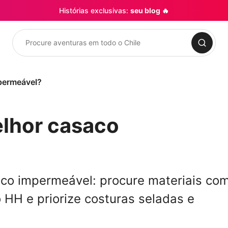
Histórias exclusivas:
seu blog 🔥
Procurar
permeável?
lhor casaco
aco impermeável: procure materiais co
o HH e priorize costuras seladas e