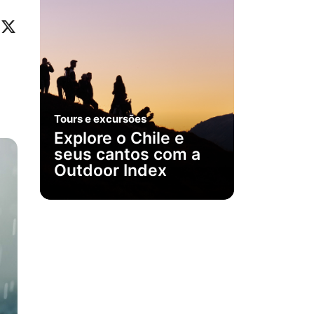
ok
eo
inkedIn
X
Tours e excursões
Explore o Chile e
seus cantos com a
Outdoor Index