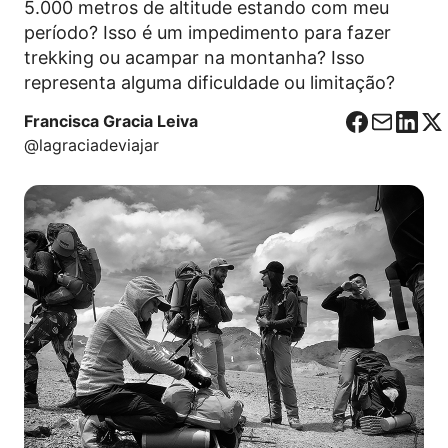
5.000 metros de altitude estando com meu
período? Isso é um impedimento para fazer
trekking ou acampar na montanha? Isso
representa alguma dificuldade ou limitação?
Francisca Gracia Leiva
F
C
L
X
@lagraciadeviajar
a
o
i
c
r
n
e
r
k
b
e
e
o
o
d
o
I
k
n