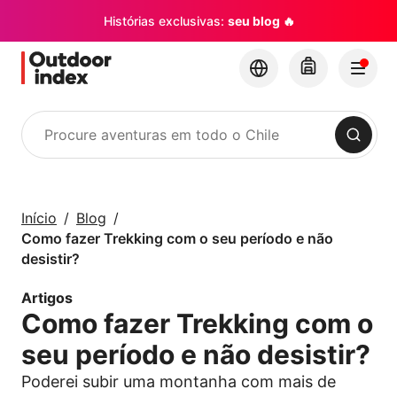
Histórias exclusivas:
seu blog 🔥
Procurar
Tours e excursões
Explore o Chile e
Início
Blog
seus cantos com a
Como fazer Trekking com o seu período e não
Outdoor Index
desistir?
Artigos
×
Como fazer Trekking com o
seu período e não desistir?
Poderei subir uma montanha com mais de