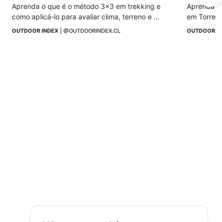
Aprenda o que é o método 3x3 em trekking e 
Aprenda co
como aplicá-lo para avaliar clima, terreno e 
em Torres 
grupo, reduzir riscos e tomar melhores decisões.
deste ecos
OUTDOOR INDEX
 | 
@OUTDOORINDEX.CL
OUTDOOR I