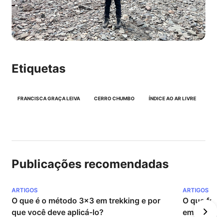
Etiquetas
FRANCISCA GRAÇA LEIVA
CERRO CHUMBO
ÍNDICE AO AR LIVRE
Publicações recomendadas
ARTIGOS
ARTIGOS
O que é o método 3x3 em trekking e por 
O que faz
que você deve aplicá-lo?
em Torre