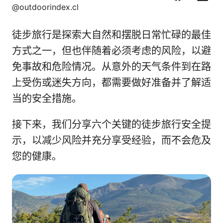
F
C
L
X
@outdoorindex.cl
a
o
i
c
r
n
徒步旅行是探索大自然和摆脱日常忙碌的最佳
e
r
k
b
e
e
方式之一，但也伴随着必须考虑的风险，以避
o
o
d
免事故和危险情况。从意外的天气条件到在路
o
I
上受伤或迷失方向，都需要做好准备并了解适
k
n
当的安全措施。
接下来，我们分享六个关键的徒步旅行安全提
示，以减少风险并充分享受经验，而不会危及
您的健康。