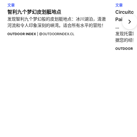
文章
文章
智利九个梦幻皮划艇地点
Circuito 
发现智利九个梦幻般的皮划艇地点：冰川湖泊，清澈
Paine: ¿c
河流和令人印象深刻的峡湾。适合所有水平的冒险！
托雷斯德
发现托雷斯
OUTDOOR INDEX
 | 
@OUTDOORINDEX.CL
据您的经验
择哪一个
线。
OUTDOOR I