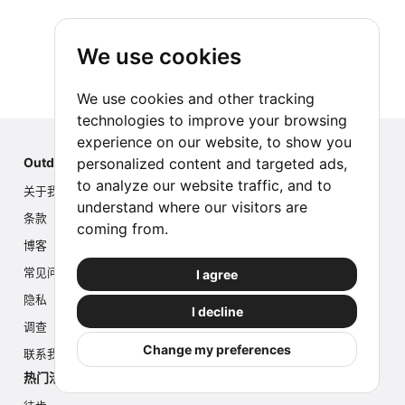
We use cookies
We use cookies and other tracking
technologies to improve your browsing
experience on our website, to show you
personalized content and targeted ads,
Outdoor Index
to analyze our website traffic, and to
关于我们
understand where our visitors are
条款
coming from.
博客
常见问题
I agree
隐私
I decline
调查
Change my preferences
联系我们
热门活动