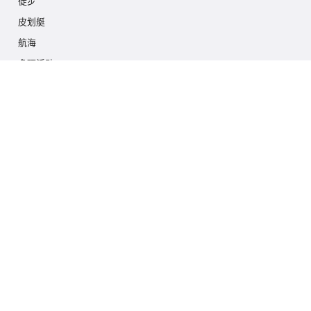
徒步
皮划艇
航海
多项活动
摄影游猎
冰川徒步
游轮
联系我们
info@outdoorindex.cl
+56981785011
语言和货币
中国
$ 美元 (USD)
订阅我们的通讯