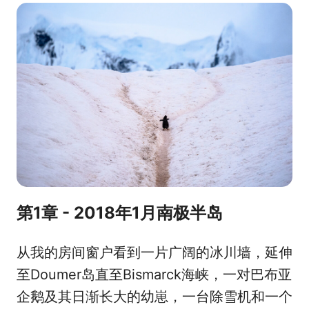
e
r
k
b
e
e
o
o
d
o
I
k
n
第1章 - 2018年1月南极半岛
从我的房间窗户看到一片广阔的冰川墙，延伸
至Doumer岛直至Bismarck海峡，一对巴布亚
企鹅及其日渐长大的幼崽，一台除雪机和一个