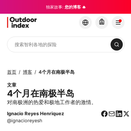
独家故事:
您的博客 🔥
搜索
旅游线路与短途行程
与 Outdoor Index 一
首页
博客
4个月在南极半岛
起探索智利及其隐藏的
宝石
文章
4个月在南极半岛
×
对南极洲的热爱和极地工作者的激情。
Ignacio Reyes Henriquez
F
C
L
X
@ignacioreyesh
a
o
i
c
r
n