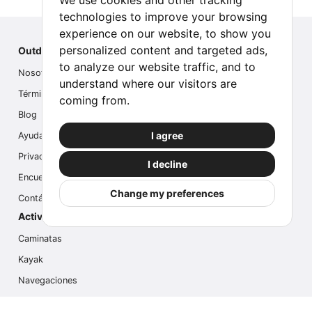
We use cookies and other tracking
technologies to improve your browsing
experience on our website, to show you
personalized content and targeted ads,
Outdoor Index
to analyze our website traffic, and to
Nosotros
understand where our visitors are
Términos
coming from.
Blog
I agree
Ayuda
Privacidad
I decline
Encuesta
Change my preferences
Contáctanos
Actividades populares
Caminatas
Kayak
Navegaciones
Multi Actividades