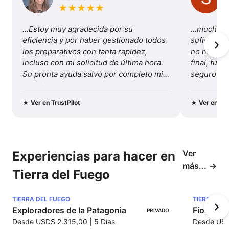
★
★
★
★
★
...Estoy muy agradecida por su 
…mucha va
eficiencia y por haber gestionado todos 
suficiente
los preparativos con tanta rapidez, 
no necesité
incluso con mi solicitud de última hora. 
final, fue 
Su pronta ayuda salvó por completo mis 
seguro y b
vacaciones...
Recomenda
y este viaj
★
Ver en TrustPilot
★
Ver en Tru
Ver
Experiencias para hacer en
más...
Tierra del Fuego
TIERRA DEL FUEGO
TIERRA DEL
Exploradores de la Patagonia
Fiordos d
PRIVADO
Desde
USD$ 2.315,00
|
5 Días
Desde
USD