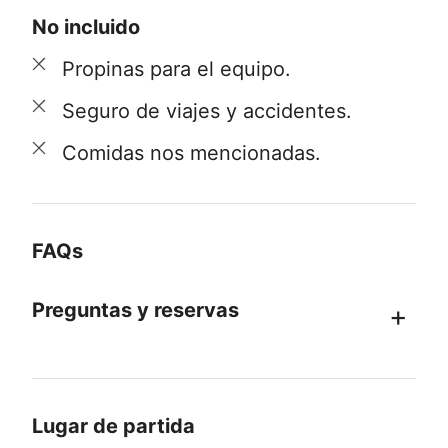
No incluido
Propinas para el equipo.
Seguro de viajes y accidentes.
Comidas nos mencionadas.
FAQs
Preguntas y reservas
Para saber más detalles de este
programa, contáctanos por el formulario
Lugar de partida
mismo del sitio web. Un ejecutivo se