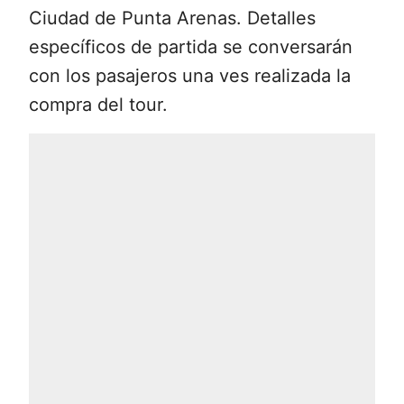
pondrá en contacto contigo para
Ciudad de Punta Arenas. Detalles
responder todas tus preguntas y
específicos de partida se conversarán
entregarte información de calidad.
con los pasajeros una ves realizada la
compra del tour.