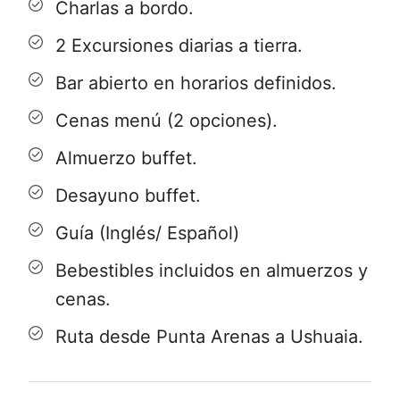
de zarpe. Arribo a Ushuaia, la ciudad
Charlas a bordo.
Brookes.
experiencia, continuaremos nuestra
Argentina más importante de Tierra del
Por la tarde desembarcaremos en Bahía
navegación bajo la majestuosa mirada
2 Excursiones diarias a tierra.
Fuego y la más austral del mundo.
Wulaia, sitio histórico que fue uno de
de la "Avenida de los Glaciares".
Bar abierto en horarios definidos.
los asentamientos más grandes de los
Cenas menú (2 opciones).
nativos canoeros Yámanas. Llegaremos
hasta un mirador, caminando a través
Almuerzo buffet.
del bosque magallánico en el que
Desayuno buffet.
crecen lengas, coigües, canelos y
Guía (Inglés/ Español)
helechos, entre otras especies.
Bebestibles incluidos en almuerzos y
cenas.
Ruta desde Punta Arenas a Ushuaia.